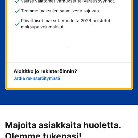
Valitse välittömät varaukset tai varauspyynnöt.
Teemme maksujen saamisesta sujuvaa
Päivittäiset maksut. Vuodelta 2026 poistetut
maksupalvelumaksut
Aloita nyt
Aloititko jo rekisteröinnin?
Jatka rekisteröitymistä
Majoita asiakkaita huoletta.
Olemme tukenasi!