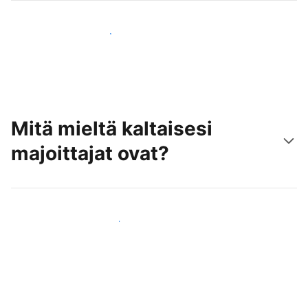
Tavoita uusia asiakkaita jo tänään
Mitä mieltä kaltaisesi
majoittajat ovat?
Liity kaltaistesi majoittajien joukkoon