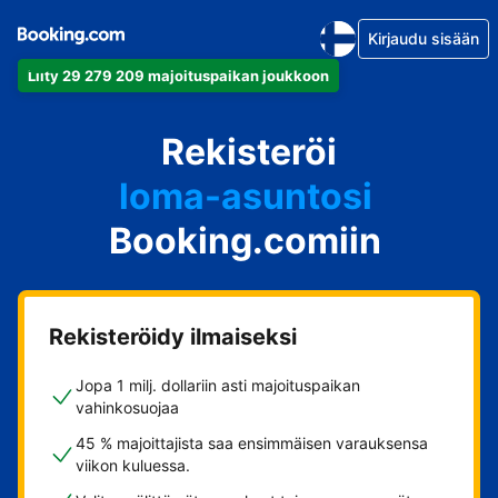
Kirjaudu sisään
Liity 29 279 209 majoituspaikan joukkoon
huoneistosi
Rekisteröi
hotellisi
loma-asuntosi
Booking.comiin
guesthousesi
bed & breakfastisi
Rekisteröidy ilmaiseksi
Jopa 1 milj. dollariin asti majoituspaikan
vahinkosuojaa
45 % majoittajista saa ensimmäisen varauksensa
viikon kuluessa.