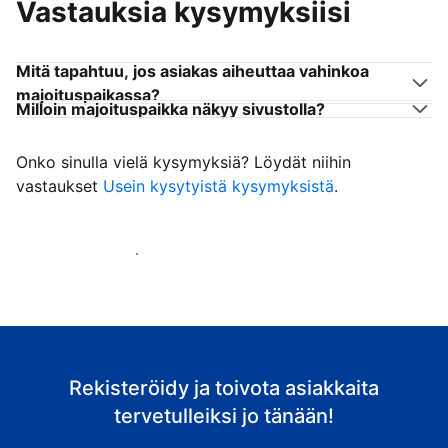
Vastauksia kysymyksiisi
Mitä tapahtuu, jos asiakas aiheuttaa vahinkoa
majoituspaikassa?
Milloin majoituspaikka näkyy sivustolla?
Onko sinulla vielä kysymyksiä? Löydät niihin
vastaukset
Usein kysytyistä kysymyksistä
.
Ala vastaanottaa asiakkaita
Rekisteröidy ja toivota asiakkaita
tervetulleiksi jo tänään!