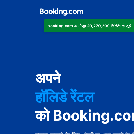
Booking.com पर मौजूद 29,279,209 लिस्टिंग से जुड़ें
अपार्टमेंट
अपने
होटल
हॉलिडे रेंटल
गेस्ट हाउस
को Booking.com 
बेड एंड ब्रेकफ़ास्ट