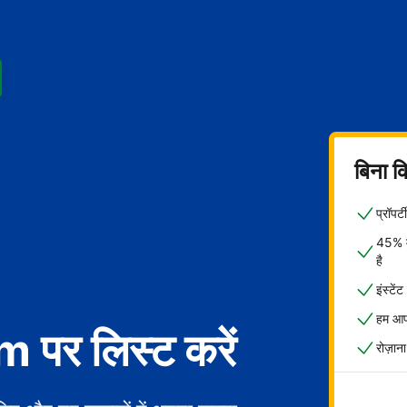
बिना क
प्रॉपर
45% मे
है
इंस्टें
हम आपक
पर लिस्ट करें
रोज़ाना