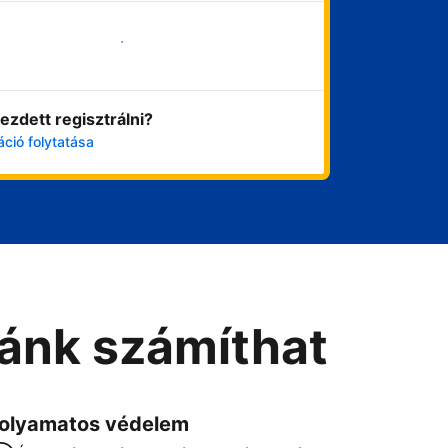
Vágjon bele most
ezdett regisztrálni?
áció folytatása
Ránk számíthat
olyamatos védelem