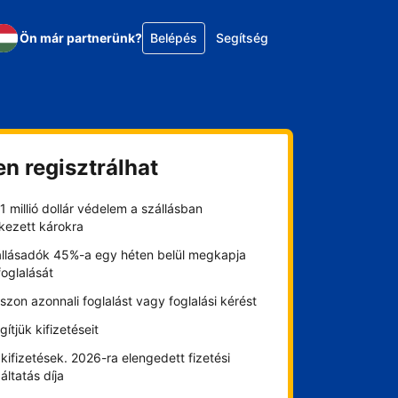
Ön már partnerünk?
Belépés
Segítség
en regisztrálhat
1 millió dollár védelem a szállásban
kezett károkra
állásadók 45%-a egy héten belül megkapja
foglalását
szon azonnali foglalást vagy foglalási kérést
gítjük kifizetéseit
kifizetések. 2026-ra elengedett fizetési
áltatás díja