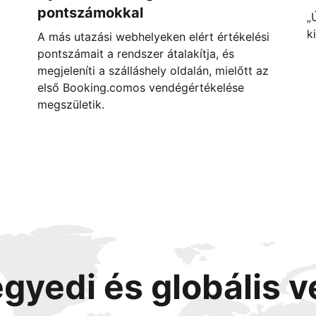
pontszámokkal
„
k
A más utazási webhelyeken elért értékelési
pontszámait a rendszer átalakítja, és
megjeleníti a szálláshely oldalán, mielőtt az
első Booking.comos vendégértékelése
megszületik.
egyedi és globális 