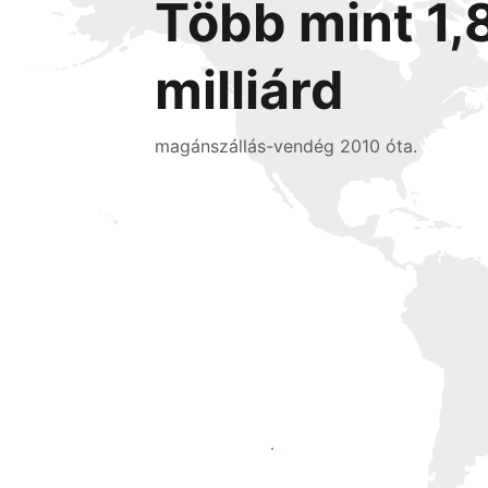
Több mint 1,
milliárd
magánszállás-vendég 2010 óta.
Érjen el új vendégeket még ma