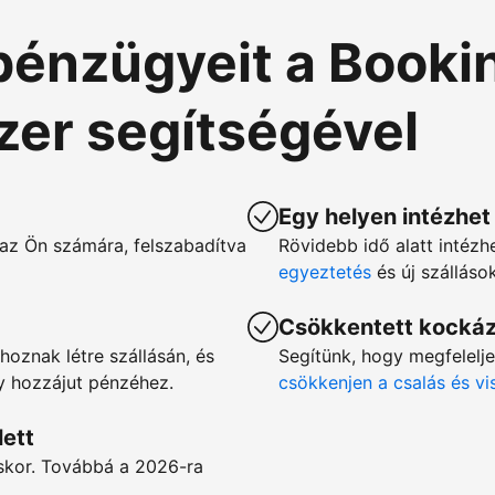
pénzügyeit a Booki
szer segítségével
Egy helyen intézhet
az Ön számára, felszabadítva
Rövidebb idő alatt intézh
egyeztetés
és új szállás
Csökkentett kocká
hoznak létre szállásán, és
Segítünk, hogy megfelelj
gy hozzájut pénzéhez.
csökkenjen a csalás és v
lett
éskor. Továbbá a 2026-ra