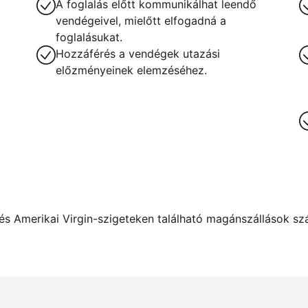
A foglalás előtt kommunikálhat leendő
vendégeivel, mielőtt elfogadná a
foglalásukat.
Hozzáférés a vendégek utazási
előzményeinek elemzéséhez.
s Amerikai Virgin-szigeteken található magánszállások szám