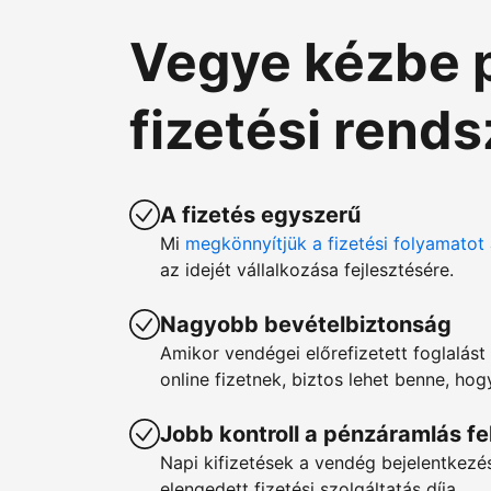
Vegye kézbe 
fizetési rend
A fizetés egyszerű
Mi
megkönnyítjük a fizetési folyamatot
az idejét vállalkozása fejlesztésére.
Nagyobb bevételbiztonság
Amikor vendégei előrefizetett foglalást 
online fizetnek, biztos lehet benne, ho
Jobb kontroll a pénzáramlás fe
Napi kifizetések a vendég bejelentkez
elengedett fizetési szolgáltatás díja.