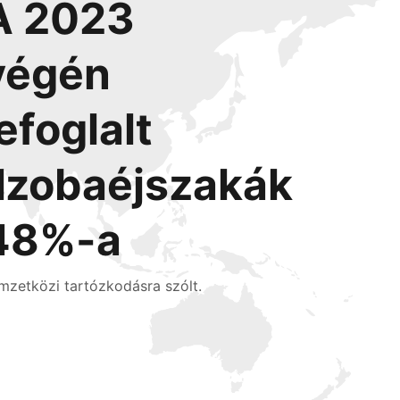
A 2023
végén
lefoglalt
l
szobaéjszakák
48%-a
mzetközi tartózkodásra szólt.