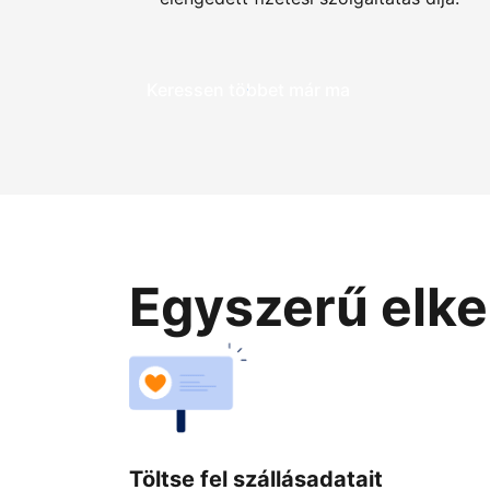
Keressen többet már ma
Egyszerű elke
Töltse fel szállásadatait