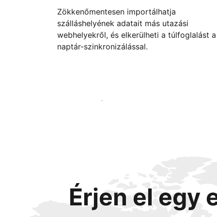
Zökkenőmentesen importálhatja
szálláshelyének adatait más utazási
webhelyekről, és elkerülheti a túlfoglalást a
naptár-szinkronizálással.
Vágjon bele még ma
Érjen el egy 