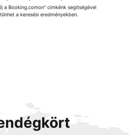
Új a Booking.comon” címkénk segítségével
itűnhet a keresési eredményekben.
vendégkört