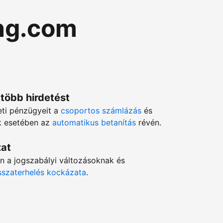
ng.com
 több hirdetést
eti pénzügyeit a
csoportos számlázás
és
ok esetében az
automatikus betanítás
révén.
zat
en a jogszabályi változásoknak és
isszaterhelés kockázata
.