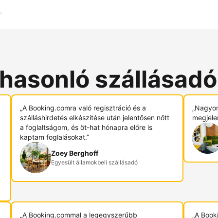
 hasonló szállásad
„A Booking.comra való regisztráció és a
„Nagyon
szálláshirdetés elkészítése után jelentősen nőtt
megjele
a foglaltságom, és öt-hat hónapra előre is
kaptam foglalásokat.”
Zoey Berghoff
Egyesült államokbeli szállásadó
„A Booking.commal a legegyszerűbb
„A Book