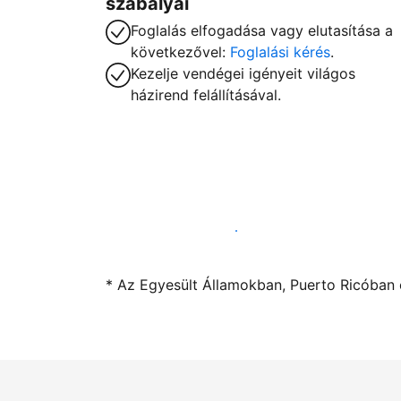
szabályai
Foglalás elfogadása vagy elutasítása a
következővel:
Foglalási kérés
.
Kezelje vendégei igényeit világos
házirend felállításával.
Kínáljon szállást a segítségünkkel
* Az Egyesült Államokban, Puerto Ricóban é