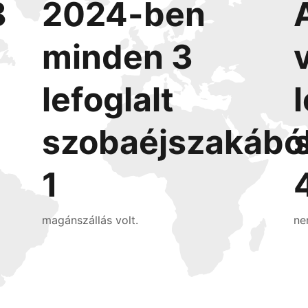
8
2024-ben
minden 3
lefoglalt
szobaéjszakábó
1
magánszállás volt.
ne