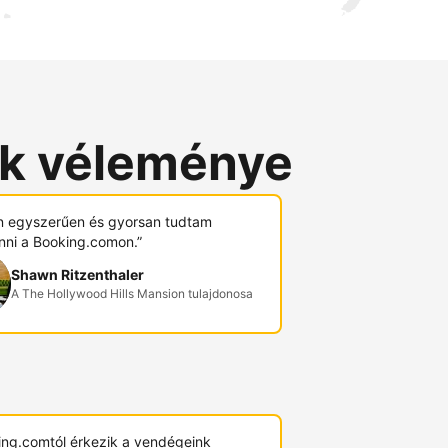
ók véleménye
 egyszerűen és gyorsan tudtam
nni a Booking.comon.”
Shawn Ritzenthaler
A The Hollywood Hills Mansion tulajdonosa
ing.comtól érkezik a vendégeink