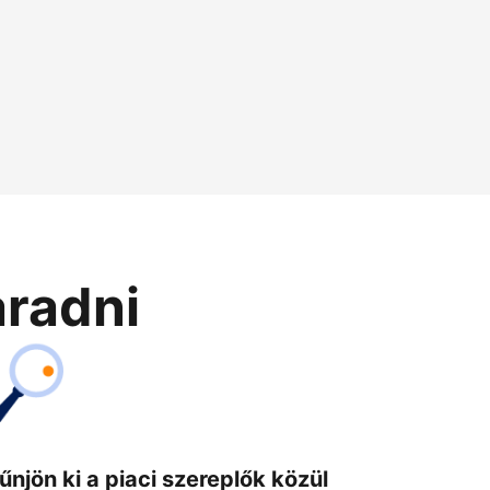
aradni
űnjön ki a piaci szereplők közül