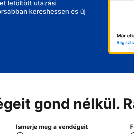
t letöltött utazási
orsabban kereshessen és új
Már elk
Regisztr
geit gond nélkül. 
Ismerje meg a vendégeit
F