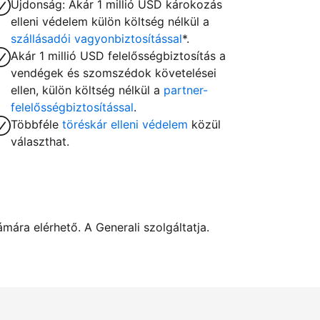
Újdonság: Akár 1 millió USD károkozás
elleni védelem külön költség nélkül a
szállásadói vagyonbiztosítással
*.
Akár 1 millió USD felelősségbiztosítás a
vendégek és szomszédok követelései
ellen, külön költség nélkül a
partner-
felelősségbiztosítással
.
Többféle
töréskár elleni védelem
közül
választhat.
ára elérhető. A Generali szolgáltatja.