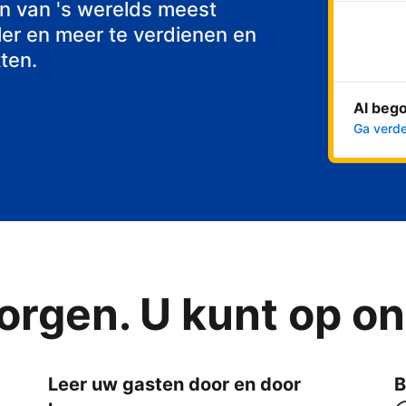
st
n van 's werelds meest
er en meer te verdienen en
ten.
Al beg
Ga verde
orgen. U kunt op o
Leer uw gasten door en door
B