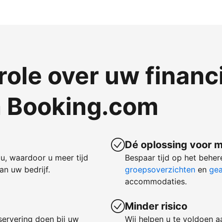
ole over uw financ
a Booking.com
Dé oplossing voor m
u, waardoor u meer tijd
Bespaar tijd op het behe
n uw bedrijf.
groepsoverzichten
en
gea
accommodaties.
Minder risico
servering doen bij uw
Wij helpen u te voldoen a