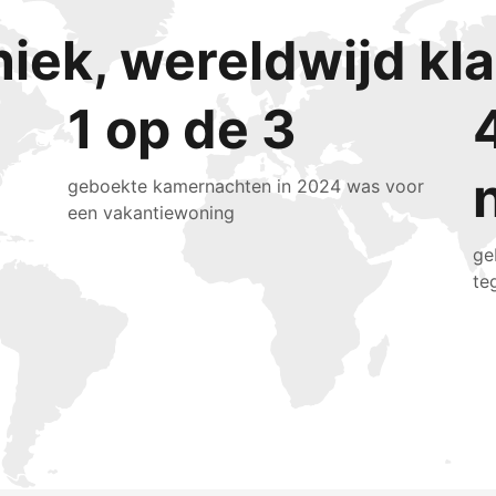
niek, wereldwijd k
1 op de 3
geboekte kamernachten in 2024 was voor
een vakantiewoning
ge
te