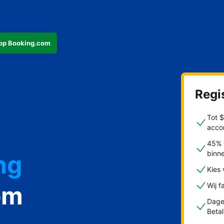
s op Booking.com
Regis
Tot 
acco
45% 
binn
ng
Kies
om
Wij f
Dagel
Beta