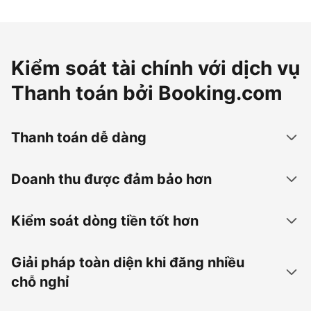
Kiểm soát tài chính với dịch vụ
Thanh toán bởi Booking.com
Thanh toán dễ dàng
Doanh thu được đảm bảo hơn
Kiểm soát dòng tiền tốt hơn
Giải pháp toàn diện khi đăng nhiều
chỗ nghỉ