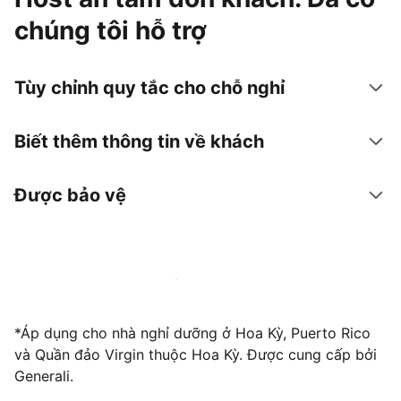
chúng tôi hỗ trợ
Tùy chỉnh quy tắc cho chỗ nghỉ
Biết thêm thông tin về khách
Được bảo vệ
Trở thành host với chúng tôi ngay hôm nay
*Áp dụng cho nhà nghỉ dưỡng ở Hoa Kỳ, Puerto Rico
và Quần đảo Virgin thuộc Hoa Kỳ. Được cung cấp bởi
Generali.