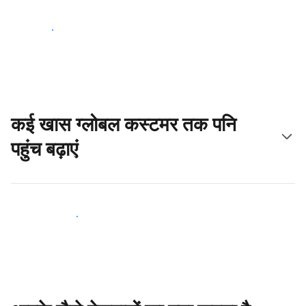
आज ही शुरू करें
कई खास ग्लोबल कस्टमर तक पनि
पहुंच बढ़ाएं
आज ही नए मेहमानों तक पहुंचें