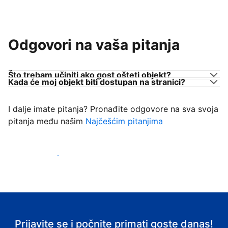
Odgovori na vaša pitanja
Što trebam učiniti ako gost ošteti objekt?
Kada će moj objekt biti dostupan na stranici?
I dalje imate pitanja? Pronađite odgovore na sva svoja
pitanja među našim
Najčešćim pitanjima
Počnite primati goste
Prijavite se i počnite primati goste danas!