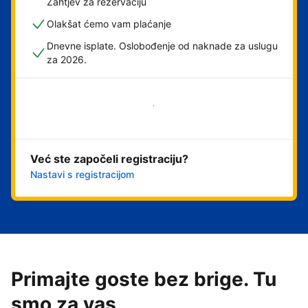
Zahtjev za rezervaciju
Olakšat ćemo vam plaćanje
Dnevne isplate. Oslobođenje od naknade za uslugu
za 2026.
Započni odmah
Već ste započeli registraciju?
Nastavi s registracijom
Primajte goste bez brige. Tu
smo za vas