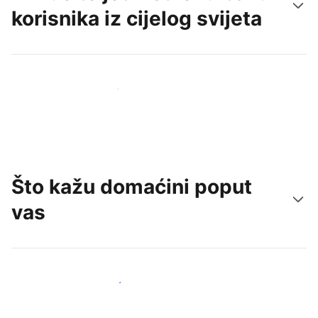
korisnika iz cijelog svijeta
Doprite do novih gostiju već danas
Što kažu domaćini poput
vas
Pridružite se domaćinima poput vas