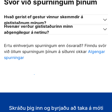
Svör við spurningum þínum
Hvað gerist ef gestur vinnur skemmdir á
gististaðnum mínum?
Hvenær verður gististaðurinn minn
aðgengilegur á netinu?
Ertu einhverjum spurningum enn ósvarað? Finndu svör
við öllum spurningum þínum á síðunni okkar
Algengar
spurningar
Byrja að taka á móti gestum
Skráðu þig inn og byrjaðu að taka á móti