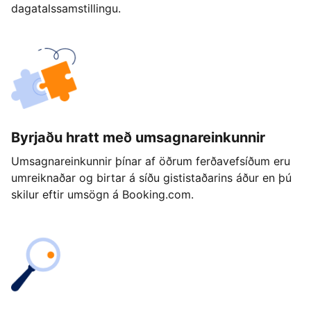
dagatalssamstillingu.
Byrjaðu hratt með umsagnareinkunnir
Umsagnareinkunnir þínar af öðrum ferðavefsíðum eru
umreiknaðar og birtar á síðu gististaðarins áður en þú
skilur eftir umsögn á Booking.com.