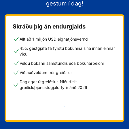
gestum í dag!
Skráðu þig án endurgjalds
Allt að 1 milljón USD eignatjónsvernd
45% gestgjafa fá fyrstu bókunina sína innan einnar
viku
Veldu bókanir samstundis eða bókunarbeiðni
Við auðveldum þér greiðslur
Daglegar útgreiðslur. Niðurfellt
greiðsluþjónustugjald fyrir árið 2026
Byrja núna