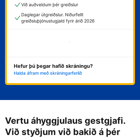
Við auðveldum þér greiðslur
Daglegar útgreiðslur. Niðurfellt
greiðsluþjónustugjald fyrir árið 2026
Byrja núna
Hefur þú þegar hafið skráningu?
Halda áfram með skráningarferlið
Vertu áhyggjulaus gestgjafi.
Við styðjum við bakið á þér