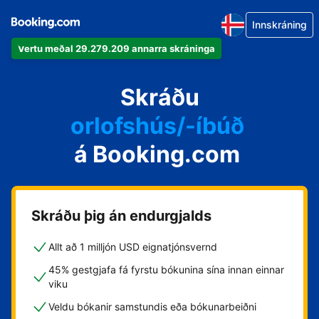
Innskráning
Vertu meðal 29.279.209 annarra skráninga
íbúðina þína
hótelið þitt
Skráðu
orlofshús/-íbúð
á Booking.com
gistihúsið þitt
gistiheimilið þitt
Skráðu þig án endurgjalds
Allt að 1 milljón USD eignatjónsvernd
45% gestgjafa fá fyrstu bókunina sína innan einnar
viku
Veldu bókanir samstundis eða bókunarbeiðni