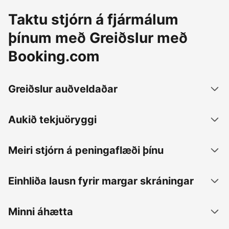
Taktu stjórn á fjármálum
þínum með Greiðslur með
Booking.com
Greiðslur auðveldaðar
Aukið tekjuöryggi
Meiri stjórn á peningaflæði þínu
Einhliða lausn fyrir margar skráningar
Minni áhætta