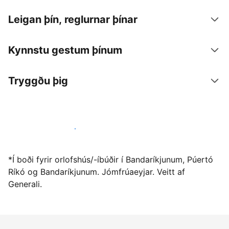
Leigan þín, reglurnar þínar
Kynnstu gestum þínum
Tryggðu þig
Vertu gestgjafi hjá okkur í dag
*Í boði fyrir orlofshús/-íbúðir í Bandaríkjunum, Púertó
Ríkó og Bandaríkjunum. Jómfrúaeyjar. Veitt af
Generali.