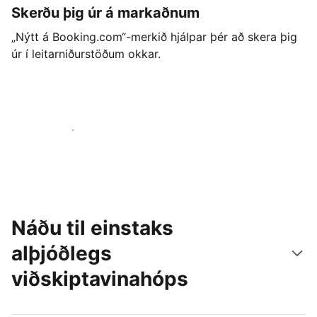
Skerðu þig úr á markaðnum
„Nýtt á Booking.com“-merkið hjálpar þér að skera þig
úr í leitarniðurstöðum okkar.
Byrjaðu strax í dag
Náðu til einstaks
alþjóðlegs
viðskiptavinahóps