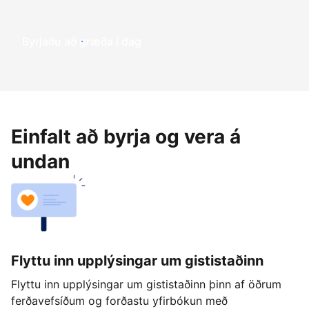
Byrjaðu að græða í dag
Einfalt að byrja og vera á
undan
Flyttu inn upplýsingar um gististaðinn
Flyttu inn upplýsingar um gististaðinn þinn af öðrum
ferðavefsíðum og forðastu yfirbókun með