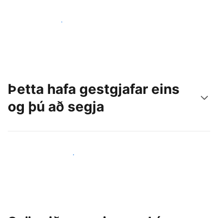
Náðu til nýrra gesta í dag
Þetta hafa gestgjafar eins
og þú að segja
Ganga til liðs við aðra gestgjafa