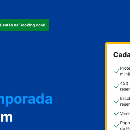
já estão na Booking.com!
Cada
nto
Prot
milh
45% 
rese
emporada
Esco
rese
om
Vamo
Paga
de P