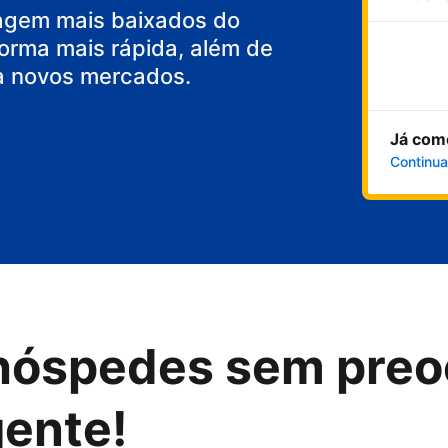
agem mais baixados do
orma mais rápida, além de
a novos mercados.
Já com
Continua
hóspedes sem preo
gente!