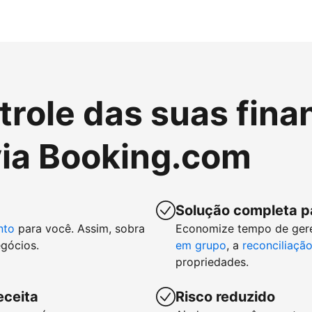
role das suas fina
ia Booking.com
Solução completa p
nto
para você. Assim, sobra
Economize tempo de ger
gócios.
em grupo
, a
reconciliaçã
propriedades.
eceita
Risco reduzido