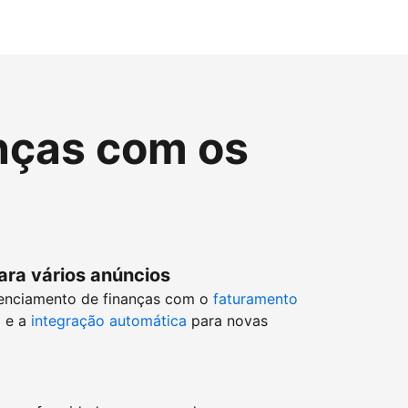
nças com os
ara vários anúncios
enciamento de finanças com o
faturamento
o
e a
integração automática
para novas