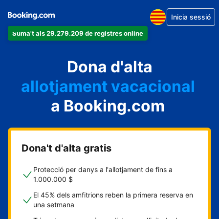
Inicia sessió
Suma't als 29.279.209 de registres online
un apartament
Dona d'alta
un hotel
allotjament vacacional
a Booking.com
un hostal
una casa rural
Dona't d'alta gratis
Protecció per danys a l'allotjament de fins a
1.000.000 $
El 45% dels amfitrions reben la primera reserva en
una setmana