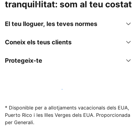
tranquil·litat: som al teu costat
El teu lloguer, les teves normes
Coneix els teus clients
Protegeix-te
Lloga l'allotjament amb nosaltres avui mateix
* Disponible per a allotjaments vacacionals dels EUA,
Puerto Rico i les Illes Verges dels EUA. Proporcionada
per Generali.