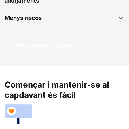
allotjaments
Menys riscos
Comença a guanyar diners avui
Començar i mantenir-se al
capdavant és fàcil