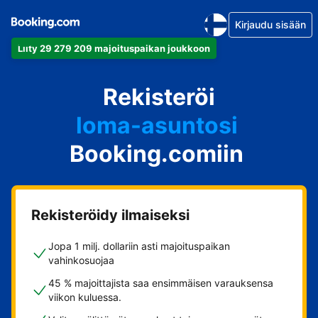
Kirjaudu sisään
Liity 29 279 209 majoituspaikan joukkoon
huoneistosi
Rekisteröi
hotellisi
loma-asuntosi
Booking.comiin
guesthousesi
bed & breakfastisi
Rekisteröidy ilmaiseksi
Jopa 1 milj. dollariin asti majoituspaikan
vahinkosuojaa
45 % majoittajista saa ensimmäisen varauksensa
viikon kuluessa.