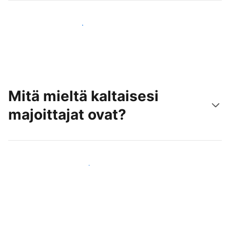
Tavoita uusia asiakkaita jo tänään
Mitä mieltä kaltaisesi
majoittajat ovat?
Liity kaltaistesi majoittajien joukkoon