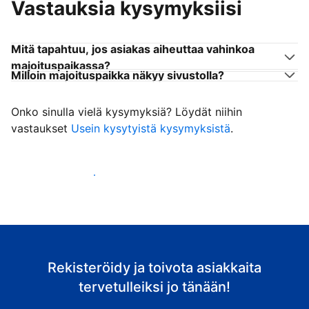
Vastauksia kysymyksiisi
Mitä tapahtuu, jos asiakas aiheuttaa vahinkoa
majoituspaikassa?
Milloin majoituspaikka näkyy sivustolla?
Onko sinulla vielä kysymyksiä? Löydät niihin
vastaukset
Usein kysytyistä kysymyksistä
.
Ala vastaanottaa asiakkaita
Rekisteröidy ja toivota asiakkaita
tervetulleiksi jo tänään!