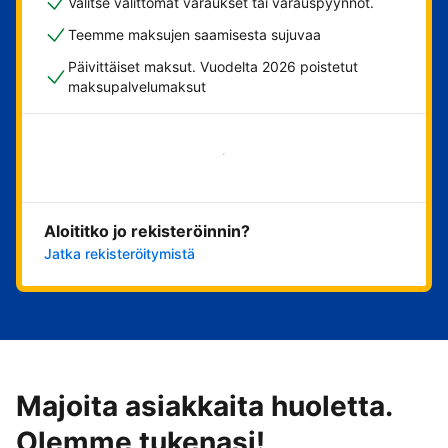
Valitse välittömät varaukset tai varauspyynnöt.
Teemme maksujen saamisesta sujuvaa
Päivittäiset maksut. Vuodelta 2026 poistetut
maksupalvelumaksut
Aloita nyt
Aloititko jo rekisteröinnin?
Jatka rekisteröitymistä
Majoita asiakkaita huoletta.
Olemme tukenasi!