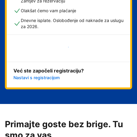
Zahtjev za rezervaciju
Olakšat ćemo vam plaćanje
Dnevne isplate. Oslobođenje od naknade za uslugu
za 2026.
Započni odmah
Već ste započeli registraciju?
Nastavi s registracijom
Primajte goste bez brige. Tu
smo za vas