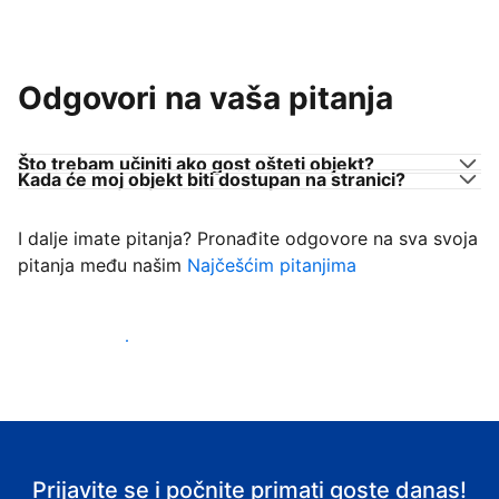
Odgovori na vaša pitanja
Što trebam učiniti ako gost ošteti objekt?
Kada će moj objekt biti dostupan na stranici?
I dalje imate pitanja? Pronađite odgovore na sva svoja
pitanja među našim
Najčešćim pitanjima
Počnite primati goste
Prijavite se i počnite primati goste danas!