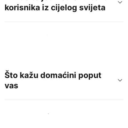
korisnika iz cijelog svijeta
Doprite do novih gostiju već danas
Što kažu domaćini poput
vas
Pridružite se domaćinima poput vas