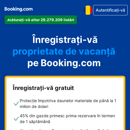
Autentificați-vă
Alăturați-vă altor 29.279.209 listări
apartamentul
Înregistrați-vă
hotelul
proprietate de vacanță
pe Booking.com
pensiunea
B&B-ul
Înregistrați-vă gratuit
Protecție împotriva daunelor materiale de până la 1
milion de dolari
45% din gazde primesc prima rezervare în termen
de 1 săptămână