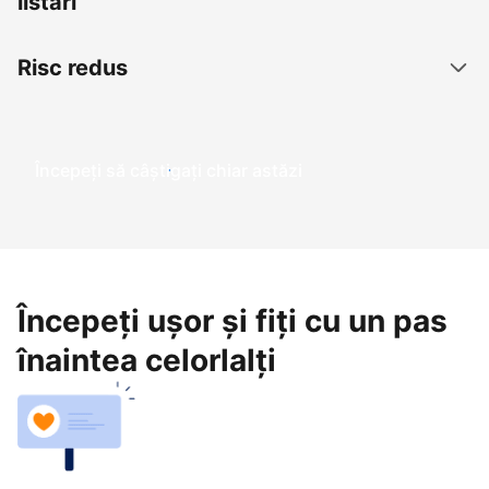
listări
Risc redus
Începeți să câștigați chiar astăzi
Începeți ușor și fiți cu un pas
înaintea celorlalți