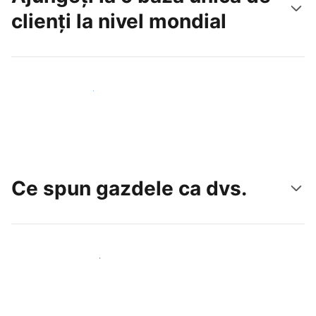
clienți la nivel mondial
Atrageți noi oaspeți astăzi
Ce spun gazdele ca dvs.
Alăturați-vă gazdelor ca dvs.