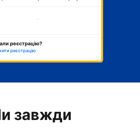
Розпочати зараз
али реєстрацію?
ити реєстрацію
Ми завжди