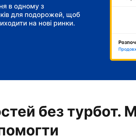
я в одному з
тків для подорожей, щоб
иходити на нові ринки.
Розпоч
Продовж
стей без турбот. 
опомогти