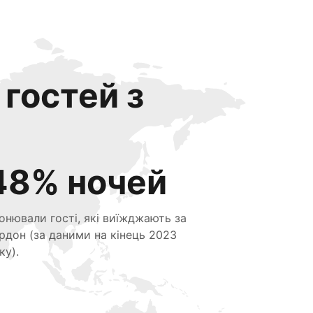
 гостей з
48% ночей
онювали гості, які виїжджають за
рдон (за даними на кінець 2023
ку).