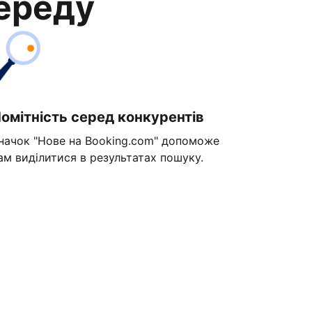
переду
омітність серед конкурентів
начок "Нове на Booking.com" допоможе
ам виділитися в результатах пошуку.