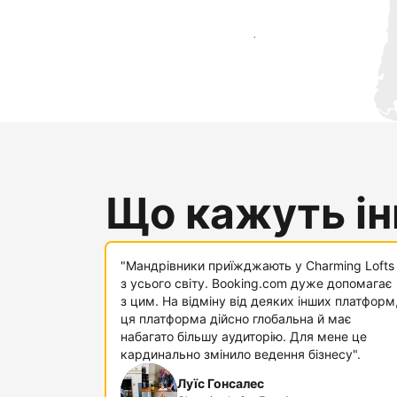
Привабити нових гостей вже сьогодні
Що кажуть інш
"Мандрівники приїжджають у Charming Lofts
з усього світу. Booking.com дуже допомагає
з цим. На відміну від деяких інших платформ
ця платформа дійсно глобальна й має
набагато більшу аудиторію. Для мене це
кардинально змінило ведення бізнесу".
Луїс Гонсалес