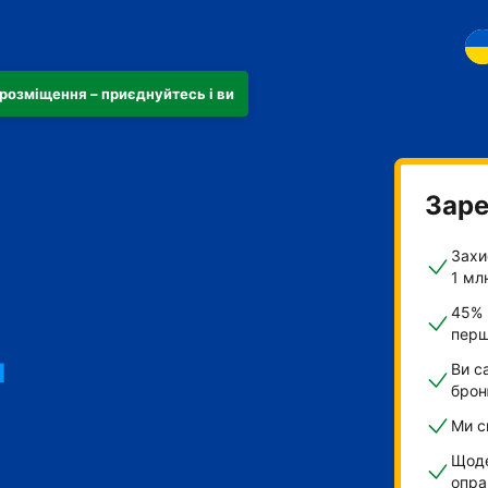
розміщення – приєднуйтесь і ви
Заре
Захи
1 мл
45% 
и
перш
Ви с
брон
Ми с
 сніданок"
Щоде
опра