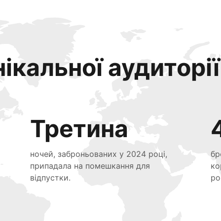
ікальної аудиторії
Третина
ночей, заброньованих у 2024 році,
бр
припадала на помешкання для
ко
відпустки.
ро
я