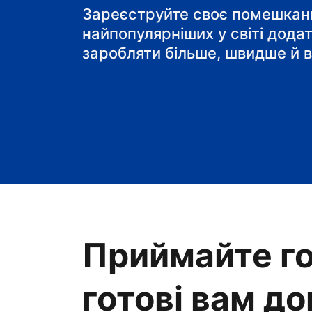
Зареєструйте своє помешканн
найпопулярніших у світі дода
заробляти більше, швидше й в
Приймайте го
готові вам д