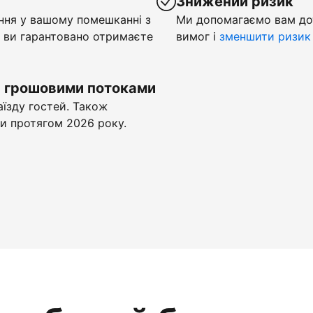
у
Знижений ризик
ння у вашому помешканні з
Ми допомагаємо вам до
 ви гарантовано отримаєте
вимог і
зменшити ризик
и грошовими потоками
аїзду гостей. Також
и протягом 2026 року.