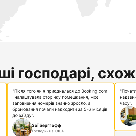
і господарі, схожі
"Після того як я приєдналася до Booking.com
"Почати
і налаштувала сторінку помешкання, моє
надзвич
,
заповнення номерів значно зросло, а
часу".
бронювання почали надходити за 5-6 місяців
до заїзду".
Зої Берґгофф
Господиня зі США