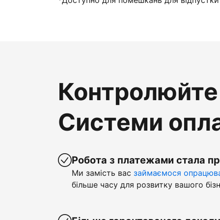
*Доступно для помешкань для відпустки 
Контролюйте 
Системи опла
Робота з платежами стала п
Ми замість вас
займаємося опрацюва
більше часу для розвитку вашого бізн