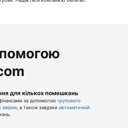
трови. Надається компанією Generali.
опомогою
.com
ння для кількох помешкань
 фінансами за допомогою
групового
х звірки
, а також завдяки
автоматичній
кань.