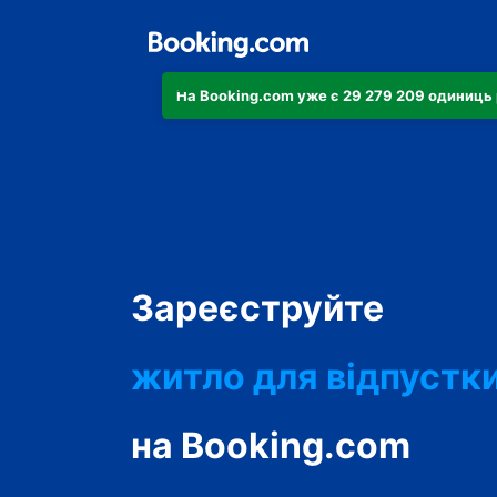
На Booking.com уже є 29 279 209 одиниць 
апартаменти
готель
Зареєструйте
житло для відпустк
гостьовий будинок
на Booking.com
готель типу "ліжко і