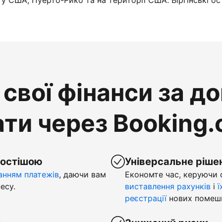
у США, Пуерто-Рико та на території США. Віргінські ос
свої фінанси за д
ти через Booking
ростішою
Універсальне ріше
нням платежів
, даючи вам
Економте час, керуючи
есу.
виставлення рахунків
і
ї
реєстрації
нових помеш