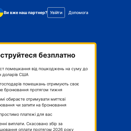
Ви вже наш партнер?
Увійти
Допомога
струйтеся безплатно
ст помешкання від пошкоджень на суму до
н доларів США
господарів помешкань отримують своє
е бронювання протягом тижня
амі обираєте отримувати миттєві
ювання чи запити на бронювання
простимо платежі для вас
нні виплати. Скасовано збір за
цювання оплати протягом 2026 року