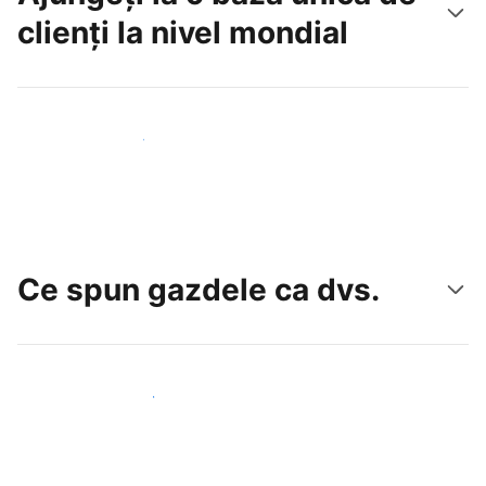
clienți la nivel mondial
Atrageți noi oaspeți astăzi
Ce spun gazdele ca dvs.
Alăturați-vă gazdelor ca dvs.