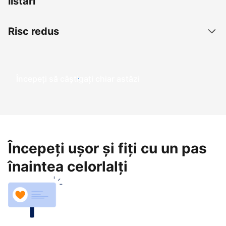
listări
Risc redus
Începeți să câștigați chiar astăzi
Începeți ușor și fiți cu un pas
înaintea celorlalți