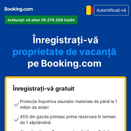
Autentificați-vă
Alăturați-vă altor 29.279.209 listări
apartamentul
Înregistrați-vă
hotelul
proprietate de vacanță
pe Booking.com
pensiunea
B&B-ul
Înregistrați-vă gratuit
Protecție împotriva daunelor materiale de până la 1
milion de dolari
45% din gazde primesc prima rezervare în termen
de 1 săptămână