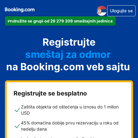
Ulogujte se
Pridružite se grupi od 29 279 209 smeštajnih jedinica
apartman
Registrujte
hotel
smeštaj za odmor
na Booking.com veb sajtu
pansion
hostel
Registrujte se besplatno
Zaštita objekta od oštećenja u iznosu do 1 milion
USD
45% domaćina dobije prvu rezervaciju u roku od
nedelju dana