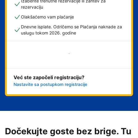
Izaberite trenutne rezervacije ili zahtev za
rezervaciju
Olakšaćemo vam plaćanje
Dnevne isplate. Odričemo se Plaćanja naknade za
uslugu tokom 2026. godine
Počnite odmah
Već ste započeli registraciju?
Nastavite sa postupkom registracije
Dočekujte goste bez brige. Tu