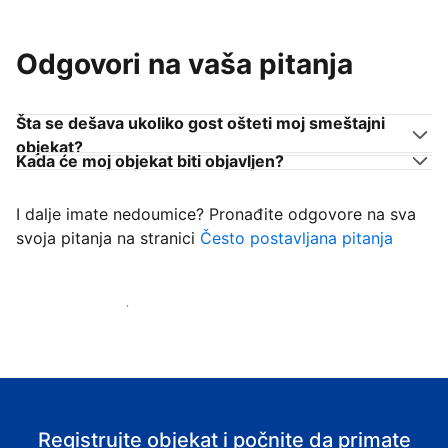
Odgovori na vaša pitanja
Šta se dešava ukoliko gost ošteti moj smeštajni
objekat?
Kada će moj objekat biti objavljen?
I dalje imate nedoumice? Pronađite odgovore na sva
svoja pitanja na stranici
Često postavljana pitanja
Počnite da primate goste
Registrujte objekat i počnite da primate