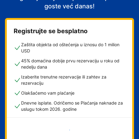
goste već danas!
Registrujte se besplatno
Zaštita objekta od oštećenja u iznosu do 1 milion
USD
45% domaćina dobije prvu rezervaciju u roku od
nedelju dana
Izaberite trenutne rezervacije ili zahtev za
rezervaciju
Olakšaćemo vam plaćanje
Dnevne isplate. Odričemo se Plaćanja naknade za
uslugu tokom 2026. godine
Počnite odmah