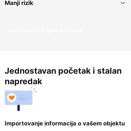
Manji rizik
Počnite da zarađujete već danas
Jednostavan početak i stalan
napredak
Importovanje informacija o vašem objektu