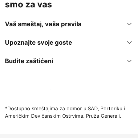
smo za vas
Vaš smeštaj, vaša pravila
Upoznajte svoje goste
Budite zaštićeni
Registrujte svoj objekat već danas
*Dostupno smeštajima za odmor u SAD, Portoriku i
Američkim Devičanskim Ostrvima. Pruža Generali.