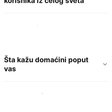
korisnika iz celog sveta
Privucite nove goste već danas
Šta kažu domaćini poput
vas
Pridružite se domaćinima poput vas