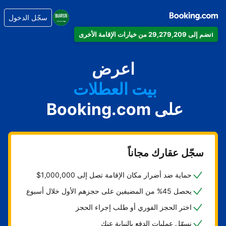
سجّل الدخول
انضم إلى 29,279,209 من خيارات الإقامة الأخرى
شقتك
فندقك
اعرض
بيت العطلات
على Booking.com
شقتك الفندقية
منتجعك
سجّل عقارك مجاناً
حماية ضد أضرار مكان الإقامة تصل إلى 1,000,000$
يحصل 45% من المضيفين على حجزهم الأول خلال أسبوع
اختر الحجز الفوري أو طلب إجراء الحجز
نسهّل عمليات الدفع بالنيابة عنك