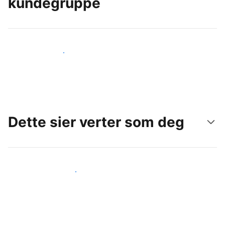
kundegruppe
Nå ut til nye gjester i dag
Dette sier verter som deg
Gjør som andre verter som deg