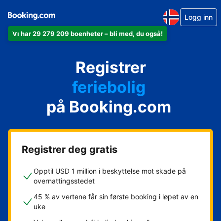
Logg inn
Vi har 29 279 209 boenheter – bli med, du også!
leiligheten din
hotellet ditt
Registrer
feriebolig
gjestgiveriet ditt
på Booking.com
rorbua di
Registrer deg gratis
Opptil USD 1 million i beskyttelse mot skade på
overnattingsstedet
45 % av vertene får sin første booking i løpet av en
uke