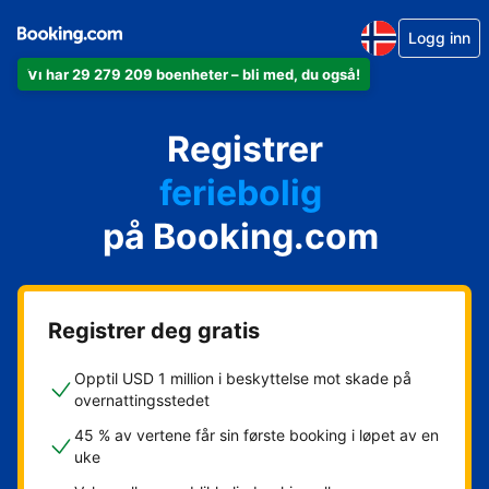
Logg inn
Vi har 29 279 209 boenheter – bli med, du også!
leiligheten din
hotellet ditt
Registrer
feriebolig
gjestgiveriet ditt
på Booking.com
rorbua di
Registrer deg gratis
Opptil USD 1 million i beskyttelse mot skade på
overnattingsstedet
45 % av vertene får sin første booking i løpet av en
uke