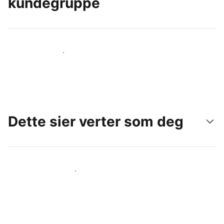
kundegruppe
Nå ut til nye gjester i dag
Dette sier verter som deg
Gjør som andre verter som deg