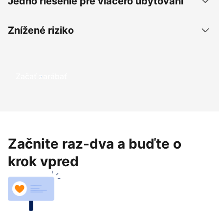
Jedno riešenie pre viacero ubytovaní
Znížené riziko
Začať zarábať
Začnite raz-dva a buďte o
krok vpred