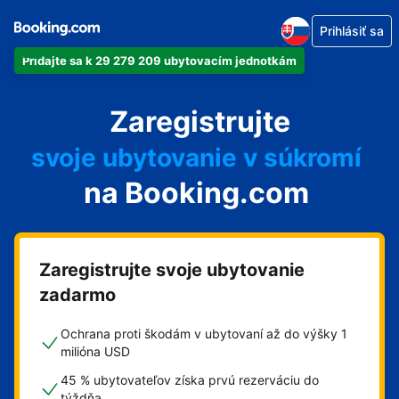
Prihlásiť sa
Pridajte sa k 29 279 209 ubytovacím jednotkám
svoj apartmán
Zaregistrujte
svoj hotel
svoje ubytovanie v súkromí
na Booking.com
svoj penzión
svoje bed and breakfast
Zaregistrujte svoje ubytovanie
zadarmo
Ochrana proti škodám v ubytovaní až do výšky 1
milióna USD
45 % ubytovateľov získa prvú rezerváciu do
týždňa