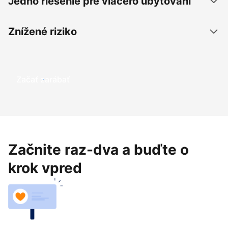
Jedno riešenie pre viacero ubytovaní
Znížené riziko
Začať zarábať
Začnite raz-dva a buďte o
krok vpred