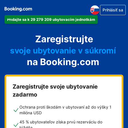
Prihlásiť sa
Pridajte sa k 29 279 209 ubytovacím jednotkám
svoj apartmán
Zaregistrujte
svoj hotel
svoje ubytovanie v súkromí
na Booking.com
svoj penzión
svoje bed and breakfast
Zaregistrujte svoje ubytovanie
zadarmo
Ochrana proti škodám v ubytovaní až do výšky 1
milióna USD
45 % ubytovateľov získa prvú rezerváciu do
týždňa