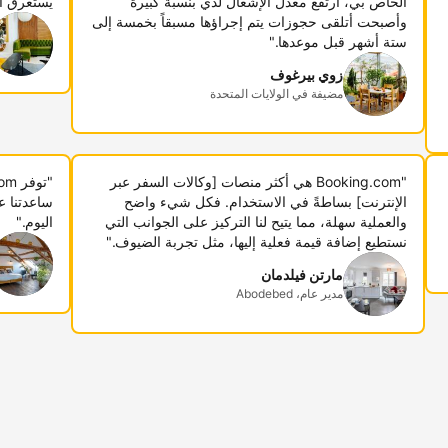
الخاص بي، ارتفع معدل الإشغال لدي بنسبة كبيرة
يستغرق أ
وأصبحت أتلقى حجوزات يتم إجراؤها مسبقاً بخمسة إلى
ستة أشهر قبل موعدها."
زوي بيرغوف
مضيفة في الولايات المتحدة
"Booking.com هي أكثر منصات [وكالات السفر عبر
الإنترنت] بساطةً في الاستخدام. فكل شيء واضح
ساعدتنا ع
والعملية سهلة، مما يتيح لنا التركيز على الجوانب التي
اليوم."
نستطيع إضافة قيمة فعلية إليها، مثل تجربة الضيوف."
مارتن فيلدمان
مدير عام، Abodebed