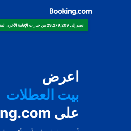
انضم إلى 29,279,209 من خيارات الإقامة الأخرى المتوفرة على Booking.com
شقتك
فندقك
اعرض
بيت العطلات
شقتك الفندقية
على Booking.com
منتجعك