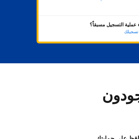
ابدأ الآن
عملية التسجيل مسبقاً؟
 تسجيلك
جودون
فظ على حمايتك