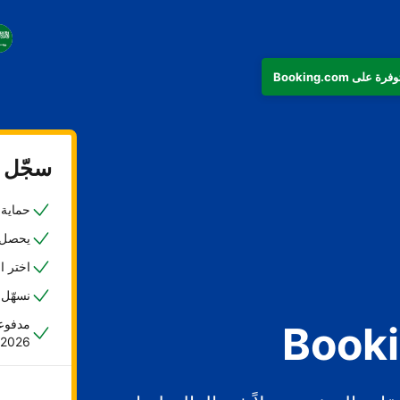
سجّل ع
حماية ض
يحصل 45% من المضيفين على حجزهم الأول خلا
اختر ا
نسهّل 
مدفوعا
2026