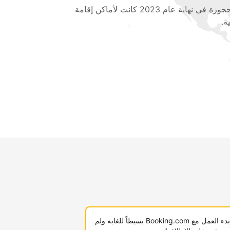
المحجوزة في نهاية عام 2023 كانت لأماكن إقامة
ة.
"لقد كان بدء العمل مع Booking.com بسيطاً للغاية ولم