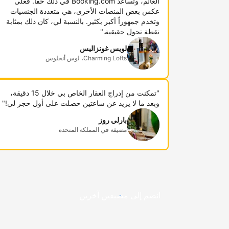
العالم، وتساعد Booking.com في ذلك حقاً. فعلى
عكس بعض المنصات الأخرى، هي متعددة الجنسيات
وتخدم جمهوراً أكبر بكثير. بالنسبة لي، كان ذلك بمثابة
نقطة تحول حقيقية."
لويس غونزاليس
Charming Lofts، لوس أنجلوس
"تمكنت من إدراج العقار الخاص بي خلال 15 دقيقة،
وبعد ما لا يزيد عن ساعتين حصلت على أول حجز لي!"
بارلي روز
مضيفة في المملكة المتحدة
انضم إلى مضيفين آخرين