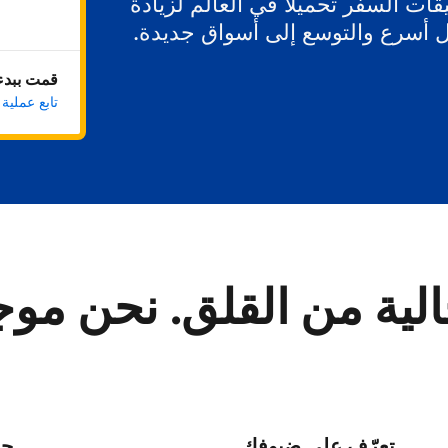
ات السفر تحميلاً في العالم لزيادة
ل أسرع والتوسع إلى أسواق جديدة.
قمت ببدء 
تابع عملية
لية من القلق. نحن مو
تعرّف على ضيوفك
حا