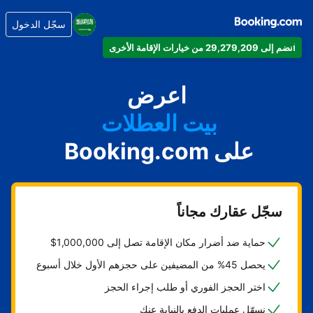
سجّل الدخول
انضم إلى 29,279,209 من خيارات الإقامة الأخرى
شقتك
فندقك
اعرض
بيت العطلات
على Booking.com
شقتك الفندقية
منتجعك
سجّل عقارك مجاناً
حماية ضد أضرار مكان الإقامة تصل إلى 1,000,000$
يحصل 45% من المضيفين على حجزهم الأول خلال أسبوع
اختر الحجز الفوري أو طلب إجراء الحجز
نسهّل عمليات الدفع بالنيابة عنك