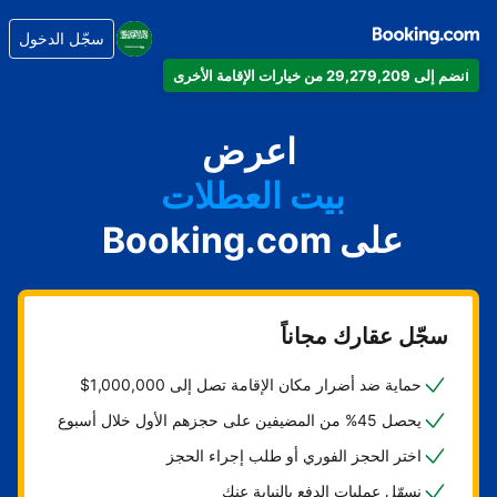
سجّل الدخول
انضم إلى 29,279,209 من خيارات الإقامة الأخرى
شقتك
فندقك
اعرض
بيت العطلات
على Booking.com
شقتك الفندقية
منتجعك
سجّل عقارك مجاناً
حماية ضد أضرار مكان الإقامة تصل إلى 1,000,000$
يحصل 45% من المضيفين على حجزهم الأول خلال أسبوع
اختر الحجز الفوري أو طلب إجراء الحجز
نسهّل عمليات الدفع بالنيابة عنك