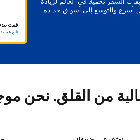
ات السفر تحميلاً في العالم لزيادة
ل أسرع والتوسع إلى أسواق جديدة.
قمت ببدء 
تابع عملية
لية من القلق. نحن مو
تعرّف على ضيوفك
حا