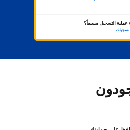
ابدأ الآن
عملية التسجيل مسبقاً؟
 تسجيلك
جودون
فظ على حمايتك