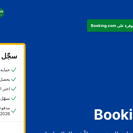
سجّل ع
حماية ض
يحصل 45% من المضيفين على حجزهم الأول خلا
اختر ا
نسهّل 
مدفوعا
2026