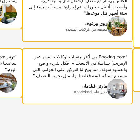
الخاص بي، ارتفع معدل الإشغال لدي بنسبة كبيرة
يستغرق أ
وأصبحت أتلقى حجوزات يتم إجراؤها مسبقاً بخمسة إلى
ستة أشهر قبل موعدها."
زوي بيرغوف
مضيفة في الولايات المتحدة
"Booking.com هي أكثر منصات [وكالات السفر عبر
الإنترنت] بساطةً في الاستخدام. فكل شيء واضح
ساعدتنا ع
والعملية سهلة، مما يتيح لنا التركيز على الجوانب التي
اليوم."
نستطيع إضافة قيمة فعلية إليها، مثل تجربة الضيوف."
مارتن فيلدمان
مدير عام، Abodebed