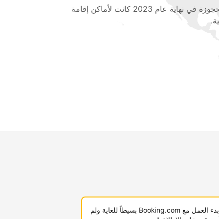
المحجوزة في نهاية عام 2023 كانت لأماكن إقامة
ة.
"لقد كان بدء العمل مع Booking.com بسيطاً للغاية ولم