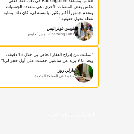
العالم، وتساعد Booking.com في ذلك حقاً. فعلى
عكس بعض المنصات الأخرى، هي متعددة الجنسيات
وتخدم جمهوراً أكبر بكثير. بالنسبة لي، كان ذلك بمثابة
نقطة تحول حقيقية."
لويس غونزاليس
Charming Lofts، لوس أنجلوس
"تمكنت من إدراج العقار الخاص بي خلال 15 دقيقة،
وبعد ما لا يزيد عن ساعتين حصلت على أول حجز لي!"
بارلي روز
مضيفة في المملكة المتحدة
انضم إلى مضيفين آخرين