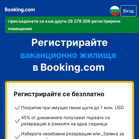
Вход
Присъединете се към други 29 279 209 регистрирани
своя апартамент
помещения
Регистрирайте
своя хотел
ваканционно жилище
в Booking.com
своята къща за гости
своя пансион със закуска
Регистрирайте се безплатно
Покритие при имуществени щети до 1 млн. USD
45% от домакините получават първата си
резервация в рамките на една седмица
Изберете незабавни резервации или „Заявка за