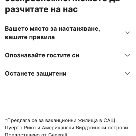
разчитате на нас
Вашето място за настаняване,
вашите правила
Опознавайте гостите си
Останете защитени
Посрещайте гости с нас днес
*Предлага се за ваканционни жилища в САЩ,
Пуерто Рико и Американски Вирджински острови.
Предоставено от Generali.