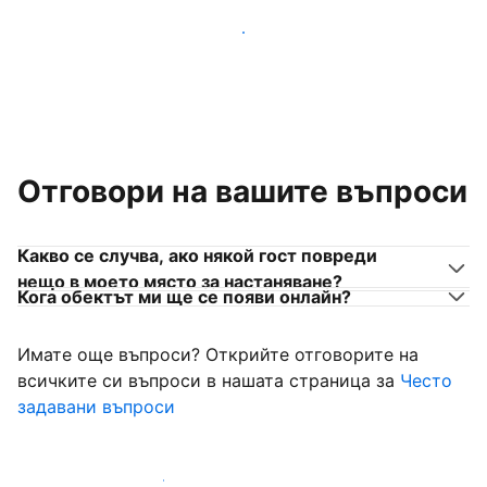
Присъединете се към собственици на места за
настаняване като вас
Отговори на вашите въпроси
Какво се случва, ако някой гост повреди
нещо в моето място за настаняване?
Кога обектът ми ще се появи онлайн?
Имате още въпроси? Открийте отговорите на
всичките си въпроси в нашата страница за
Често
задавани въпроси
Започнете да приемате гости