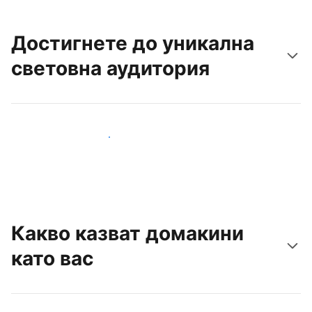
Достигнете до уникална
световна аудитория
Достигнете до нови гости днес
Какво казват домакини
като вас