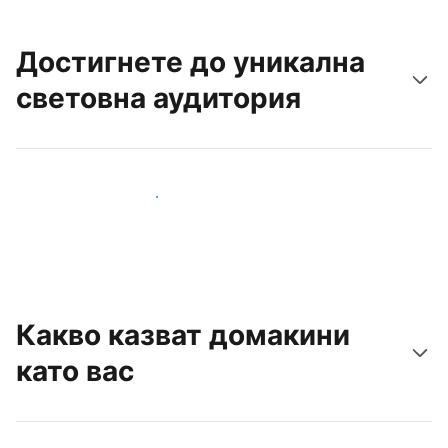
Достигнете до уникална
световна аудитория
Достигнете до нови гости днес
Какво казват домакини
като вас