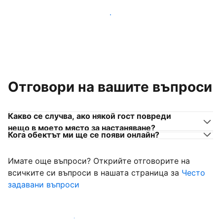
Присъединете се към собственици на места за
настаняване като вас
Отговори на вашите въпроси
Какво се случва, ако някой гост повреди
нещо в моето място за настаняване?
Кога обектът ми ще се появи онлайн?
Имате още въпроси? Открийте отговорите на
всичките си въпроси в нашата страница за
Често
задавани въпроси
Започнете да приемате гости