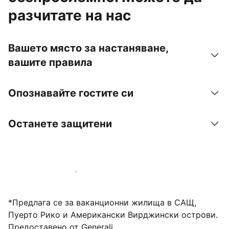
разчитате на нас
Вашето място за настаняване,
вашите правила
Опознавайте гостите си
Останете защитени
Посрещайте гости с нас днес
*Предлага се за ваканционни жилища в САЩ,
Пуерто Рико и Американски Вирджински острови.
Предоставено от Generali.