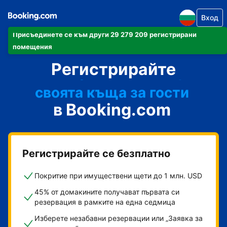
Вход
своя апартамент
Присъединете се към други 29 279 209 регистрирани
своя хотел
помещения
Регистрирайте
ваканционно жилище
своята къща за гости
в Booking.com
своя пансион със закуска
Регистрирайте се безплатно
Покритие при имуществени щети до 1 млн. USD
45% от домакините получават първата си
резервация в рамките на една седмица
Изберете незабавни резервации или „Заявка за