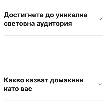
Достигнете до уникална
световна аудитория
Достигнете до нови гости днес
Какво казват домакини
като вас