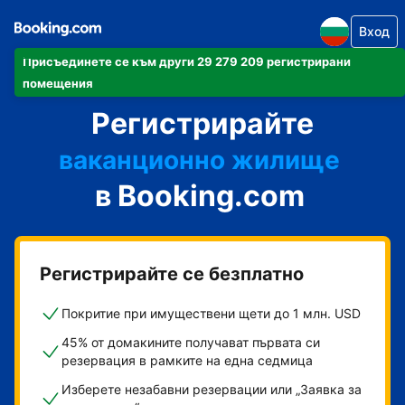
Вход
Присъединете се към други 29 279 209 регистрирани
своя апартамент
помещения
Регистрирайте
своя хотел
ваканционно жилище
в Booking.com
своята къща за гости
своя пансион със закуска
Регистрирайте се безплатно
Покритие при имуществени щети до 1 млн. USD
45% от домакините получават първата си
резервация в рамките на една седмица
Изберете незабавни резервации или „Заявка за