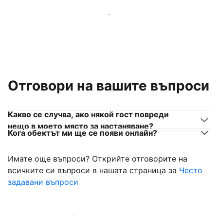
Присъединете се към собственици на места за
настаняване като вас
Отговори на вашите въпроси
Какво се случва, ако някой гост повреди
нещо в моето място за настаняване?
Кога обектът ми ще се появи онлайн?
Имате още въпроси? Открийте отговорите на
всичките си въпроси в нашата страница за
Често
задавани въпроси
Започнете да приемате гости