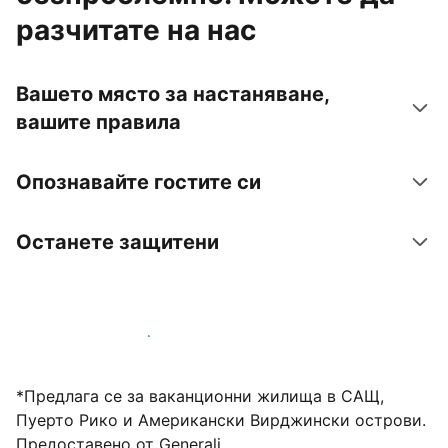
разчитате на нас
Вашето място за настаняване,
вашите правила
Опознавайте гостите си
Останете защитени
Посрещайте гости с нас днес
*Предлага се за ваканционни жилища в САЩ,
Пуерто Рико и Американски Вирджински острови.
Предоставено от Generali.