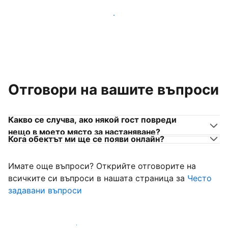
Присъединете се към собственици на места за
настаняване като вас
Отговори на вашите въпроси
Какво се случва, ако някой гост повреди
нещо в моето място за настаняване?
Кога обектът ми ще се появи онлайн?
Имате още въпроси? Открийте отговорите на
всичките си въпроси в нашата страница за
Често
задавани въпроси
Започнете да приемате гости