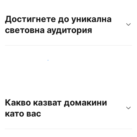
Достигнете до уникална
световна аудитория
Достигнете до нови гости днес
Какво казват домакини
като вас