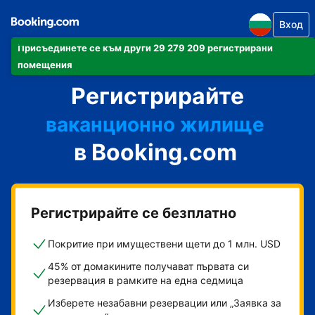
Вход
Присъединете се към други 29 279 209 регистрирани
своя апартамент
помещения
Регистрирайте
своя хотел
ваканционно жилище
в Booking.com
своята къща за гости
своя пансион със закуска
Регистрирайте се безплатно
Покритие при имуществени щети до 1 млн. USD
45% от домакините получават първата си
резервация в рамките на една седмица
Изберете незабавни резервации или „Заявка за