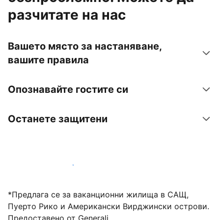
разчитате на нас
Вашето място за настаняване,
вашите правила
Опознавайте гостите си
Останете защитени
Посрещайте гости с нас днес
*Предлага се за ваканционни жилища в САЩ,
Пуерто Рико и Американски Вирджински острови.
Предоставено от Generali.