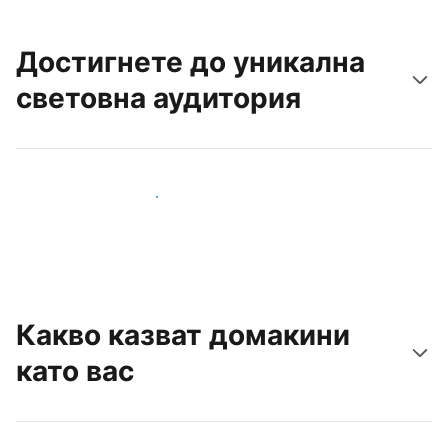
Достигнете до уникална
световна аудитория
Достигнете до нови гости днес
Какво казват домакини
като вас