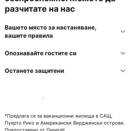
разчитате на нас
Вашето място за настаняване,
вашите правила
Опознавайте гостите си
Останете защитени
Посрещайте гости с нас днес
*Предлага се за ваканционни жилища в САЩ,
Пуерто Рико и Американски Вирджински острови.
Предоставено от Generali.