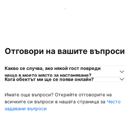
Присъединете се към собственици на места за
настаняване като вас
Отговори на вашите въпроси
Какво се случва, ако някой гост повреди
нещо в моето място за настаняване?
Кога обектът ми ще се появи онлайн?
Имате още въпроси? Открийте отговорите на
всичките си въпроси в нашата страница за
Често
задавани въпроси
Започнете да приемате гости