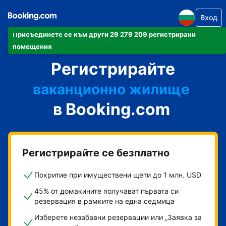
Вход
Присъединете се към други 29 279 209 регистрирани
своя апартамент
помещения
Регистрирайте
своя хотел
ваканционно жилище
в Booking.com
своята къща за гости
своя пансион със закуска
Регистрирайте се безплатно
Покритие при имуществени щети до 1 млн. USD
45% от домакините получават първата си
резервация в рамките на една седмица
Изберете незабавни резервации или „Заявка за