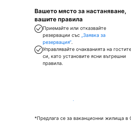
Вашето място за настаняване,
вашите правила
Приемайте или отказвайте
резервации със
„Заявка за
резервация“
.
Управлявайте очакванията на гостит
си, като установите ясни вътрешни
правила.
Посрещайте гости с нас днес
*Предлага се за ваканционни жилища в 