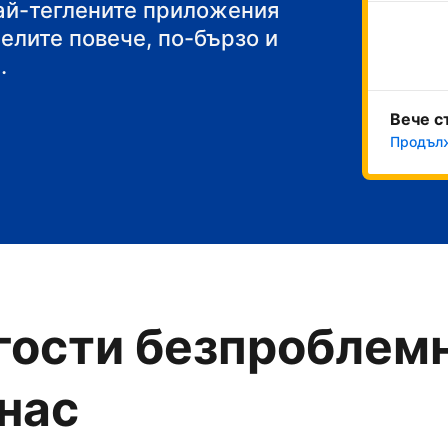
акуска
най-теглените приложения
челите повече, по-бързо и
.
Вече с
Продълж
гости безпроблемн
 нас