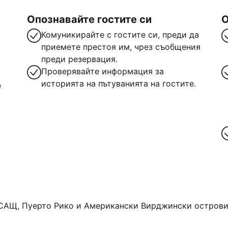
Опознавайте гостите си
О
Комуникирайте с гостите си, преди да
приемете престоя им, чрез съобщения
преди резервация.
Проверявайте информация за
историята на пътуванията на гостите.
е
САЩ, Пуерто Рико и Американски Вирджински острови. 