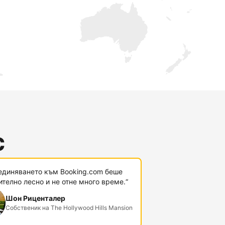
с
единяването към Booking.com беше
телно лесно и не отне много време.“
Шон Риценталер
Собственик на The Hollywood Hills Mansion