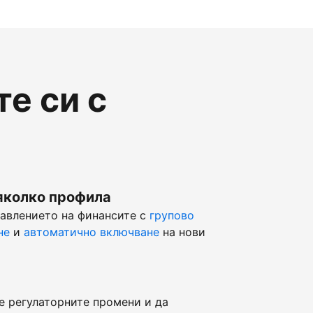
е си с
яколко профила
равлението на финансите с
групово
не
и
автоматично включване
на нови
е регулаторните промени и да