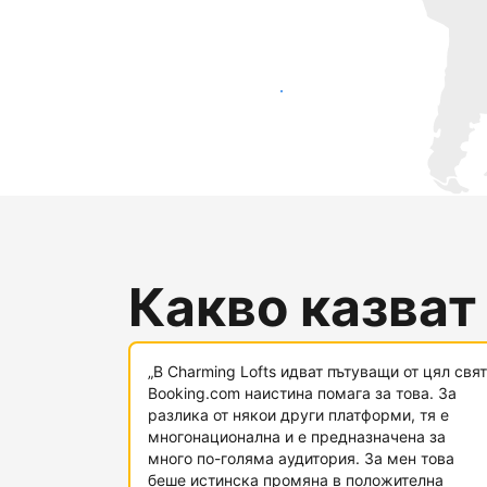
Достигнете до нови гости днес
Какво казват
„В Charming Lofts идват пътуващи от цял свят
Booking.com наистина помага за това. За
разлика от някои други платформи, тя е
многонационална и е предназначена за
много по-голяма аудитория. За мен това
беше истинска промяна в положителна