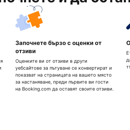
Започнете бързо с оценки от
О
отзиви
Е
д
ия
Оценките ви от отзиви в други
т
и
уебсайтове за пътуване се конвертират и
показват на страницата на вашето място
за настаняване, преди първите ви гости
на Booking.com да оставят своите отзиви.