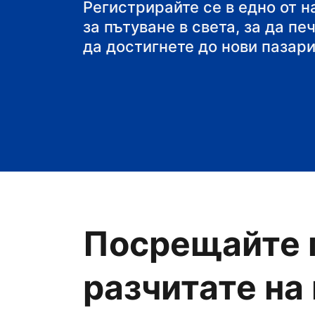
своя пансион със з
Регистрирайте се в едно от 
за пътуване в света, за да пе
да достигнете до нови пазари
Посрещайте 
разчитате на