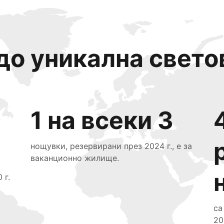
до уникална свето
1 на всеки 3
нощувки, резервирани през 2024 г., е за
ваканционно жилище.
 г.
са
20