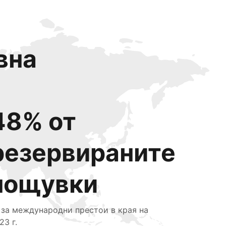
вна
48% от
резервираните
нощувки
 за международни престои в края на
23 г.