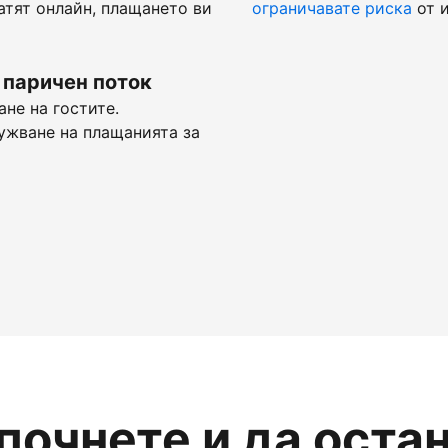
атят онлайн, плащането ви
ограничавате риска
от и
 паричен поток
не на гостите.
ужване на плащанията за
апочнете и да оста