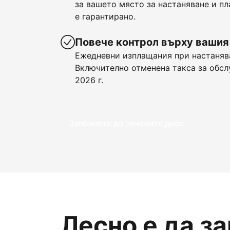
за вашето място за настаняване и пл
е гарантирано.
Повече контрол върху вашия
Ежедневни изплащания при настанява
Включително отменена такса за обсл
2026 г.
Започнете да печелите днес
Лесно е да з