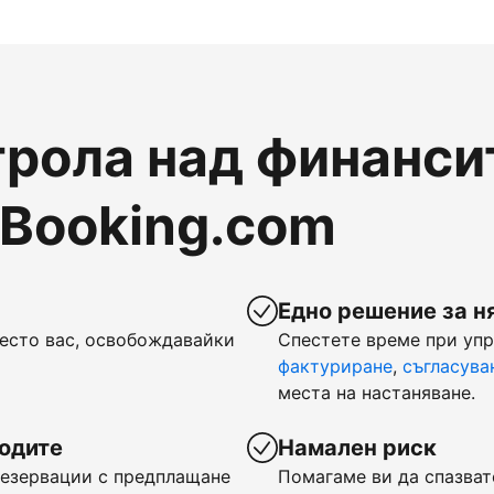
рола над финансит
 Booking.com
Едно решение за н
есто вас, освобождавайки
Спестете време при уп
фактуриране
,
съгласува
места на настаняване.
ходите
Намален риск
 резервации с предплащане
Помагаме ви да спазват