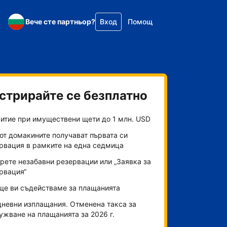
Вече сте партньор?
Вход
Помощ
стрирайте се безплатно
итие при имуществени щети до 1 млн. USD
от домакините получават първата си
рвация в рамките на една седмица
рете незабавни резервации или „Заявка за
рвация“
ще ви съдействаме за плащанията
невни изплащания. Отменена такса за
ужване на плащанията за 2026 г.