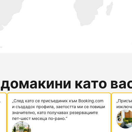
 домакини като ва
.
„След като се присъединих към Booking.com
„Присъ
и създадох профила, заетостта ми се повиши
изключи
значително, като получавах резервациите
пет-шест месеца по-рано.“