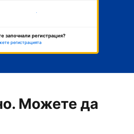
Начало
те започнали регистрация?
ете регистрацията
о. Можете да