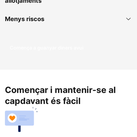
allotjaments
Menys riscos
Comença a guanyar diners avui
Començar i mantenir-se al
capdavant és fàcil