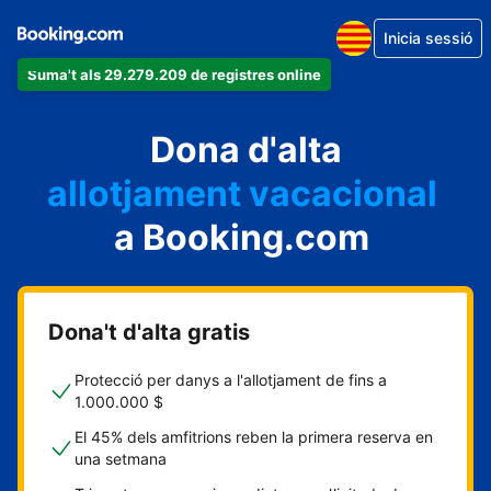
Inicia sessió
Suma't als 29.279.209 de registres online
un apartament
Dona d'alta
un hotel
allotjament vacacional
a Booking.com
un hostal
una casa rural
Dona't d'alta gratis
Protecció per danys a l'allotjament de fins a
1.000.000 $
El 45% dels amfitrions reben la primera reserva en
una setmana