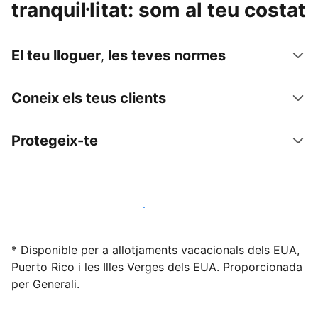
tranquil·litat: som al teu costat
El teu lloguer, les teves normes
Coneix els teus clients
Protegeix-te
Lloga l'allotjament amb nosaltres avui mateix
* Disponible per a allotjaments vacacionals dels EUA,
Puerto Rico i les Illes Verges dels EUA. Proporcionada
per Generali.