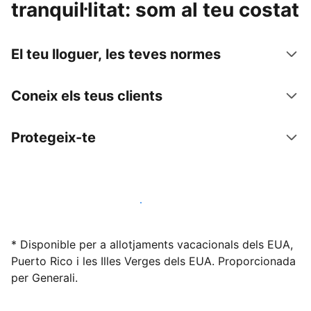
tranquil·litat: som al teu costat
El teu lloguer, les teves normes
Coneix els teus clients
Protegeix-te
Lloga l'allotjament amb nosaltres avui mateix
* Disponible per a allotjaments vacacionals dels EUA,
Puerto Rico i les Illes Verges dels EUA. Proporcionada
per Generali.