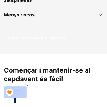
allotjaments
Menys riscos
Comença a guanyar diners avui
Començar i mantenir-se al
capdavant és fàcil