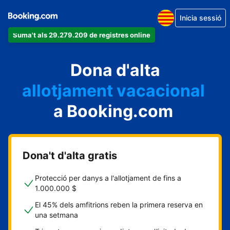
Inicia sessió
Suma't als 29.279.209 de registres online
un apartament
Dona d'alta
un hotel
allotjament vacacional
a Booking.com
un hostal
una casa rural
Dona't d'alta gratis
Protecció per danys a l'allotjament de fins a
1.000.000 $
El 45% dels amfitrions reben la primera reserva en
una setmana