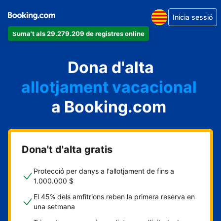
Inicia sessió
Suma't als 29.279.209 de registres online
un apartament
Dona d'alta
un hotel
allotjament vacacional
a Booking.com
un hostal
una casa rural
Dona't d'alta gratis
Protecció per danys a l'allotjament de fins a
1.000.000 $
El 45% dels amfitrions reben la primera reserva en
una setmana