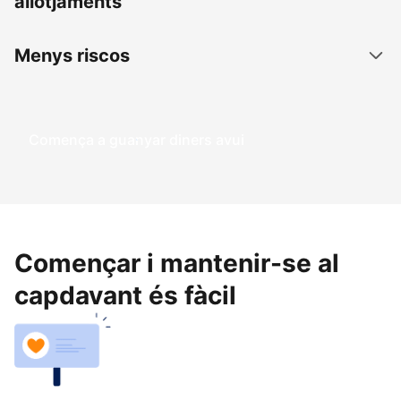
allotjaments
Menys riscos
Comença a guanyar diners avui
Començar i mantenir-se al
capdavant és fàcil