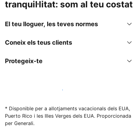
tranquil·litat: som al teu costat
El teu lloguer, les teves normes
Coneix els teus clients
Protegeix-te
Lloga l'allotjament amb nosaltres avui mateix
* Disponible per a allotjaments vacacionals dels EUA,
Puerto Rico i les Illes Verges dels EUA. Proporcionada
per Generali.