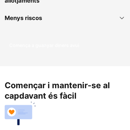
allotjaments
Menys riscos
Comença a guanyar diners avui
Començar i mantenir-se al
capdavant és fàcil