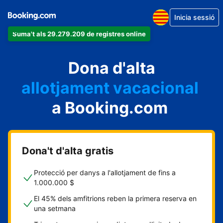
Inicia sessió
Suma't als 29.279.209 de registres online
un apartament
Dona d'alta
un hotel
allotjament vacacional
a Booking.com
un hostal
una casa rural
Dona't d'alta gratis
Protecció per danys a l'allotjament de fins a
1.000.000 $
El 45% dels amfitrions reben la primera reserva en
una setmana