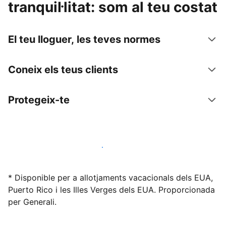
tranquil·litat: som al teu costat
El teu lloguer, les teves normes
Coneix els teus clients
Protegeix-te
Lloga l'allotjament amb nosaltres avui mateix
* Disponible per a allotjaments vacacionals dels EUA,
Puerto Rico i les Illes Verges dels EUA. Proporcionada
per Generali.