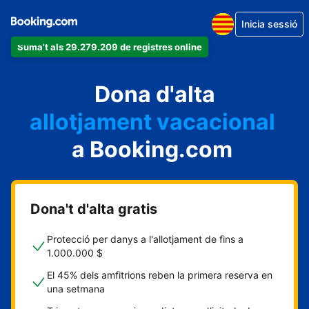
Inicia sessió
Suma't als 29.279.209 de registres online
un apartament
Dona d'alta
un hotel
allotjament vacacional
a Booking.com
un hostal
una casa rural
Dona't d'alta gratis
Protecció per danys a l'allotjament de fins a
1.000.000 $
El 45% dels amfitrions reben la primera reserva en
una setmana