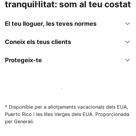
tranquil·litat: som al teu costat
El teu lloguer, les teves normes
Coneix els teus clients
Protegeix-te
Lloga l'allotjament amb nosaltres avui mateix
* Disponible per a allotjaments vacacionals dels EUA,
Puerto Rico i les Illes Verges dels EUA. Proporcionada
per Generali.