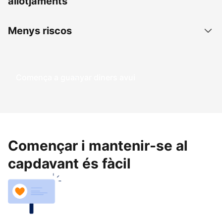
allotjaments
Menys riscos
Comença a guanyar diners avui
Començar i mantenir-se al
capdavant és fàcil