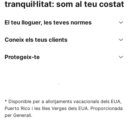
tranquil·litat: som al teu costat
El teu lloguer, les teves normes
Coneix els teus clients
Protegeix-te
Lloga l'allotjament amb nosaltres avui mateix
* Disponible per a allotjaments vacacionals dels EUA,
Puerto Rico i les Illes Verges dels EUA. Proporcionada
per Generali.