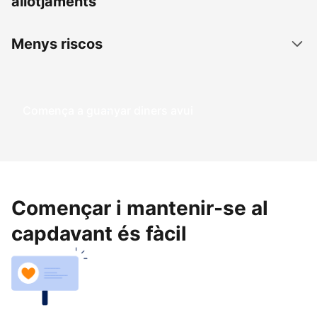
allotjaments
Menys riscos
Comença a guanyar diners avui
Començar i mantenir-se al
capdavant és fàcil