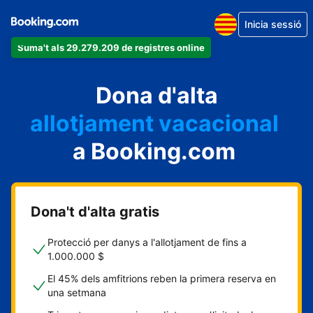
Inicia sessió
Suma't als 29.279.209 de registres online
un apartament
Dona d'alta
un hotel
allotjament vacacional
a Booking.com
un hostal
una casa rural
Dona't d'alta gratis
Protecció per danys a l'allotjament de fins a
1.000.000 $
El 45% dels amfitrions reben la primera reserva en
una setmana