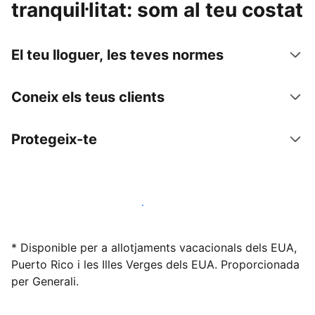
tranquil·litat: som al teu costat
El teu lloguer, les teves normes
Coneix els teus clients
Protegeix-te
Lloga l'allotjament amb nosaltres avui mateix
* Disponible per a allotjaments vacacionals dels EUA,
Puerto Rico i les Illes Verges dels EUA. Proporcionada
per Generali.