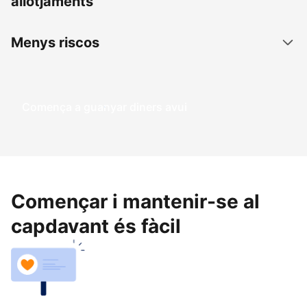
allotjaments
Menys riscos
Comença a guanyar diners avui
Començar i mantenir-se al
capdavant és fàcil