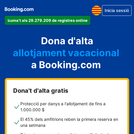
Inicia sessió
Suma't als 29.279.209 de registres online
un apartament
Dona d'alta
un hotel
allotjament vacacional
a Booking.com
un hostal
una casa rural
Dona't d'alta gratis
Protecció per danys a l'allotjament de fins a
1.000.000 $
El 45% dels amfitrions reben la primera reserva en
una setmana