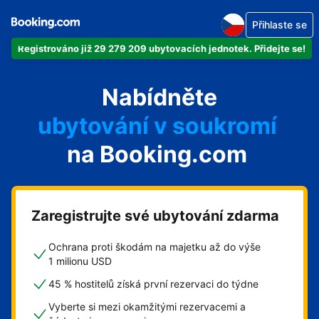
Přihlaste se
Registrováno již 29 279 209 ubytovacích jednotek. Přidejte se!
svůj byt
Nabídněte
svůj hotel
ubytování v soukromí
na Booking.com
svůj penzion
svou chatu
Zaregistrujte své ubytování zdarma
Ochrana proti škodám na majetku až do výše
1 milionu USD
45 % hostitelů získá první rezervaci do týdne
Vyberte si mezi okamžitými rezervacemi a