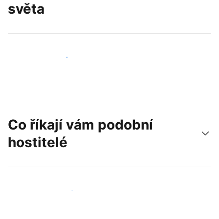
světa
Oslovit nové hosty už dnes
Co říkají vám podobní
hostitelé
Připojit se k dalším hostitelům