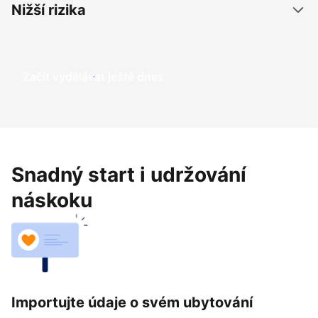
Nižší rizika
Začít vydělávat ještě dnes
Snadný start i udržování
náskoku
Importujte údaje o svém ubytování