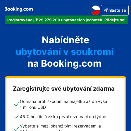
Přihlaste se
Registrováno již 29 279 209 ubytovacích jednotek. Přidejte se!
svůj byt
Nabídněte
svůj hotel
ubytování v soukromí
na Booking.com
svůj penzion
svou chatu
Zaregistrujte své ubytování zdarma
Ochrana proti škodám na majetku až do výše
1 milionu USD
45 % hostitelů získá první rezervaci do týdne
Vyberte si mezi okamžitými rezervacemi a