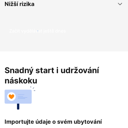
Nižší rizika
Začít vydělávat ještě dnes
Snadný start i udržování
náskoku
Importujte údaje o svém ubytování