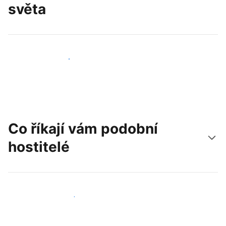
světa
Oslovit nové hosty už dnes
Co říkají vám podobní
hostitelé
Připojit se k dalším hostitelům