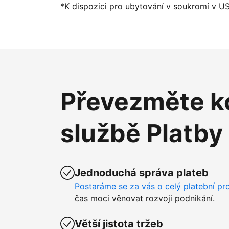
*K dispozici pro ubytování v soukromí v U
Převezměte ko
službě Platby
Jednoduchá správa plateb
Postaráme se za vás o celý platební pr
čas moci věnovat rozvoji podnikání.
Větší jistota tržeb