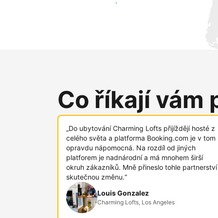
Oslovit nové hosty už dnes
Co říkají vám 
„Do ubytování Charming Lofts přijíždějí hosté z
celého světa a platforma Booking.com je v tom
opravdu nápomocná. Na rozdíl od jiných
platforem je nadnárodní a má mnohem širší
okruh zákazníků. Mně přineslo tohle partnerství
skutečnou změnu.“
Louis Gonzalez
Charming Lofts, Los Angeles