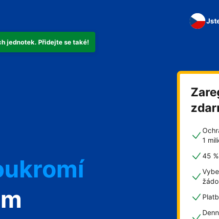
Jst
 jednotek. Přidejte se také!
Zare
zda
Ochr
1 mi
45 % 
oukromí
Vybe
žádo
om
Plat
Denn