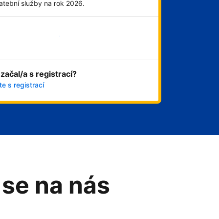
atební služby na rok 2026.
Začít hned
 začal/a s registrací?
e s registrací
 se na nás