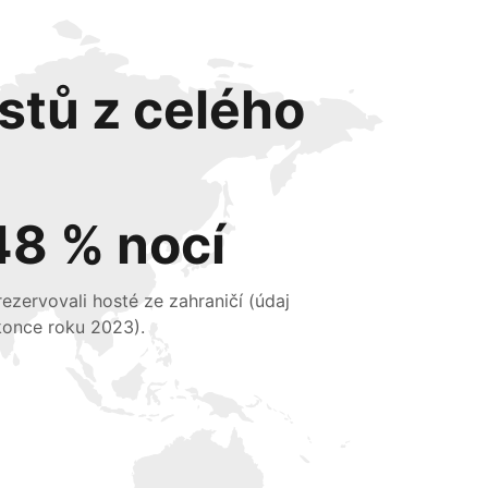
stů z celého
48 % nocí
 rezervovali hosté ze zahraničí (údaj
konce roku 2023).