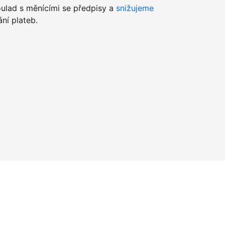
lad s měnícími se předpisy a
snižujeme
ní plateb.
u