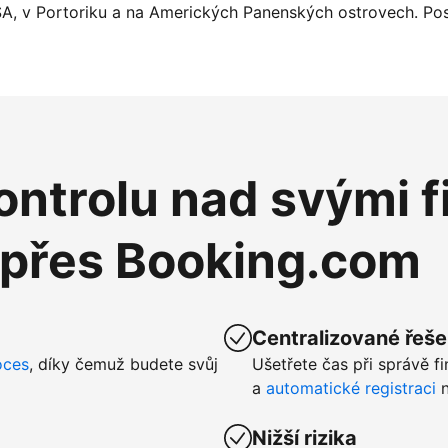
SA, v Portoriku a na Amerických Panenských ostrovech. Pos
ntrolu nad svými f
 přes Booking.com
Centralizované řeše
oces
, díky čemuž budete svůj
Ušetřete čas při správě f
a
automatické registraci
n
Nižší rizika