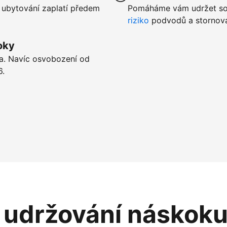
 ubytování zaplatí předem
Pomáháme vám udržet sou
riziko
podvodů a stornová
oky
ta. Navíc osvobození od
6.
i udržování náskok