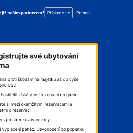
e již naším partnerem?
Přihlaste se
Pomoc
gistrujte své ubytování
rma
ana proti škodám na majetku až do výše
lionu USD
hostitelů získá první rezervaci do týdne
rte si mezi okamžitými rezervacemi a
stmi o rezervaci
by zprostředkováváme my
í vyplácení peněz. Osvobození od poplatku