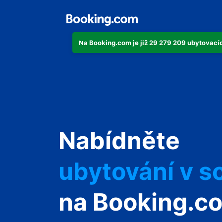
Na Booking.com je již 29 279 209 ubytovacích
svůj byt
Nabídněte
svůj hotel
ubytování v s
svůj penzion
na Booking.c