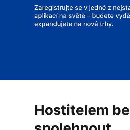
svou chatu
Zaregistrujte se v jedné z nejs
aplikací na světě – budete vyděl
expandujete na nové trhy.
Hostitelem be
spolehnout