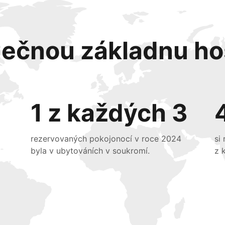
nečnou základnu ho
1 z každých 3
rezervovaných pokojonocí v roce 2024
si
byla v ubytováních v soukromí.
z 