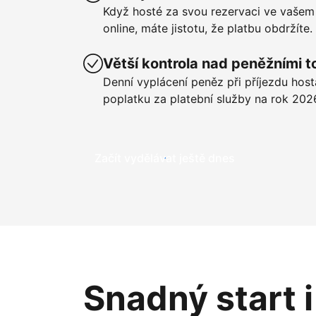
Když hosté za svou rezervaci ve vašem
online, máte jistotu, že platbu obdržíte.
Větší kontrola nad peněžními t
Denní vyplácení peněz při příjezdu hos
poplatku za platební služby na rok 202
Začít vydělávat ještě dnes
Snadný start 