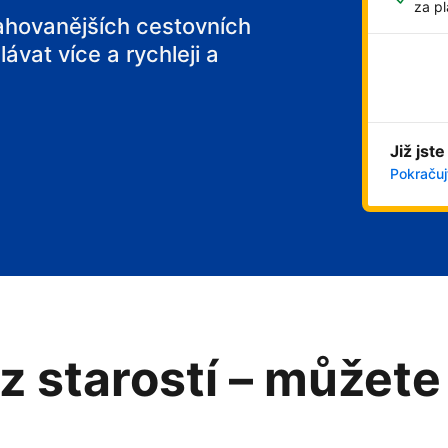
za pl
tahovanějších cestovních
ávat více a rychleji a
Již jste
Pokračujt
z starostí – můžete