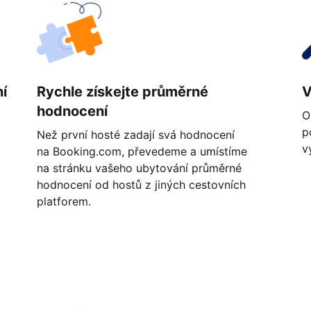
í
Rychle získejte průměrné
V
hodnocení
O
p
Než první hosté zadají svá hodnocení
v
na Booking.com, převedeme a umístíme
na stránku vašeho ubytování průměrné
hodnocení od hostů z jiných cestovních
platforem.