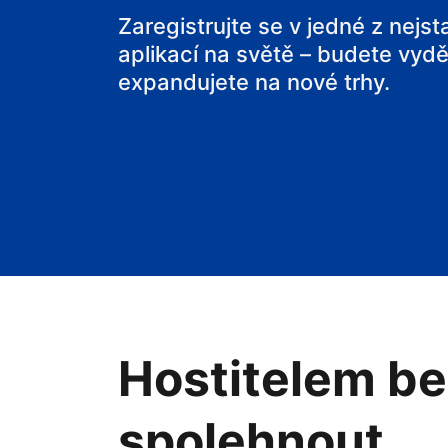
svou chatu
Zaregistrujte se v jedné z nejs
aplikací na světě – budete vyděl
expandujete na nové trhy.
Hostitelem be
spolehnout