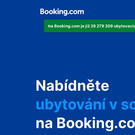
Na Booking.com je již 29 279 209 ubytovacích
svůj byt
Nabídněte
svůj hotel
ubytování v s
svůj penzion
na Booking.c