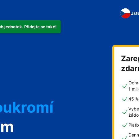
Jst
 jednotek. Přidejte se také!
Zare
zda
Ochr
1 mi
45 % 
oukromí
Vybe
žádo
om
Plat
Denn