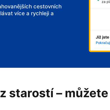
za pl
tahovanějších cestovních
ávat více a rychleji a
Již jste
Pokračujt
z starostí – můžete