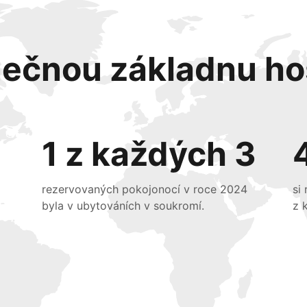
nečnou základnu ho
1 z každých 3
rezervovaných pokojonocí v roce 2024
si
byla v ubytováních v soukromí.
z 