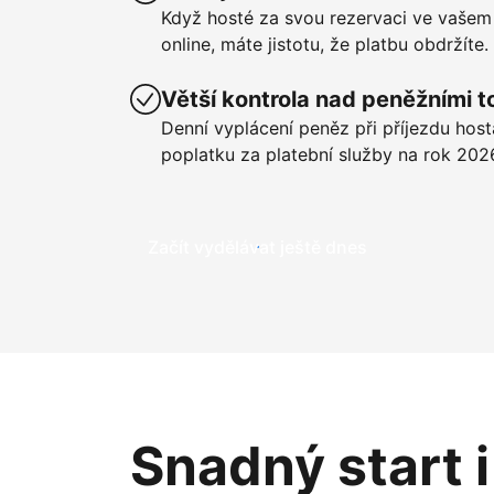
Když hosté za svou rezervaci ve vašem
online, máte jistotu, že platbu obdržíte.
Větší kontrola nad peněžními t
Denní vyplácení peněz při příjezdu hos
poplatku za platební služby na rok 202
Začít vydělávat ještě dnes
Snadný start 