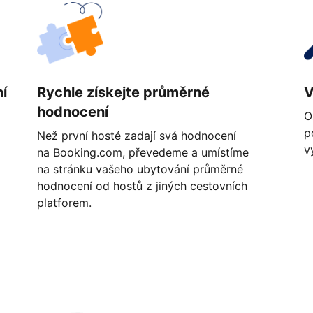
í
Rychle získejte průměrné
V
hodnocení
O
p
Než první hosté zadají svá hodnocení
v
na Booking.com, převedeme a umístíme
na stránku vašeho ubytování průměrné
hodnocení od hostů z jiných cestovních
platforem.