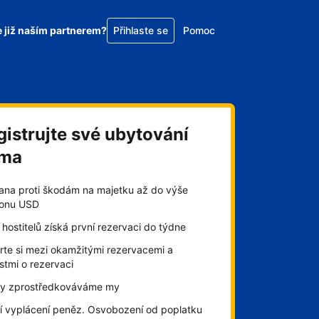
e již naším partnerem?
Přihlaste se
Pomoc
gistrujte své ubytování
rma
ana proti škodám na majetku až do výše
lionu USD
hostitelů získá první rezervaci do týdne
rte si mezi okamžitými rezervacemi a
stmi o rezervaci
by zprostředkováváme my
í vyplácení peněz. Osvobození od poplatku