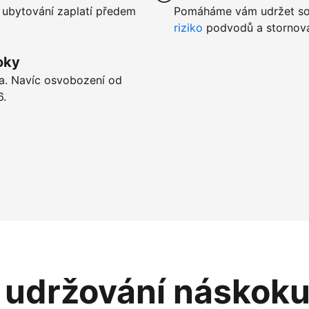
 ubytování zaplatí předem
Pomáháme vám udržet sou
riziko
podvodů a stornová
oky
ta. Navíc osvobození od
6.
i udržování náskok