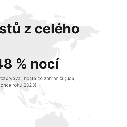
stů z celého
48 % nocí
 rezervovali hosté ze zahraničí (údaj
konce roku 2023).