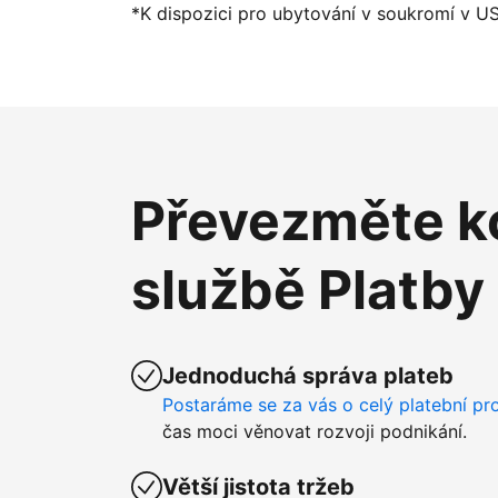
*K dispozici pro ubytování v soukromí v U
Převezměte ko
službě Platby
Jednoduchá správa plateb
Postaráme se za vás o celý platební pr
čas moci věnovat rozvoji podnikání.
Větší jistota tržeb