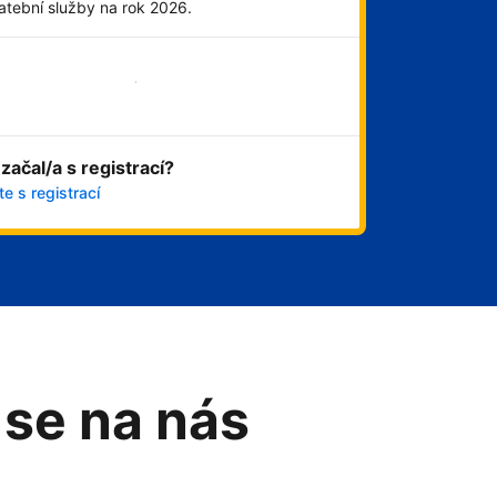
atební služby na rok 2026.
Začít hned
 začal/a s registrací?
e s registrací
 se na nás