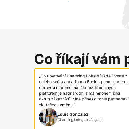
Oslovit nové hosty už dnes
Co říkají vám 
„Do ubytování Charming Lofts přijíždějí hosté z
celého světa a platforma Booking.com je v tom
opravdu nápomocná. Na rozdíl od jiných
platforem je nadnárodní a má mnohem širší
okruh zákazníků. Mně přineslo tohle partnerství
skutečnou změnu.“
Louis Gonzalez
Charming Lofts, Los Angeles