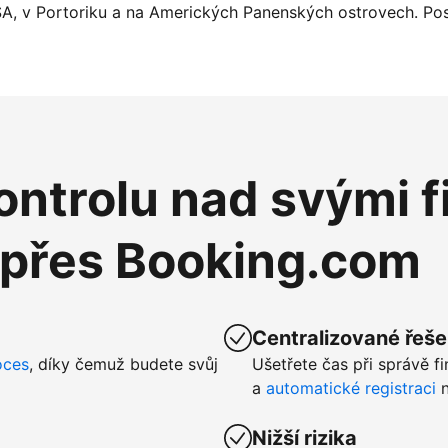
SA, v Portoriku a na Amerických Panenských ostrovech. Pos
ntrolu nad svými f
 přes Booking.com
Centralizované řeše
oces
, díky čemuž budete svůj
Ušetřete čas při správě f
a
automatické registraci
n
Nižší rizika