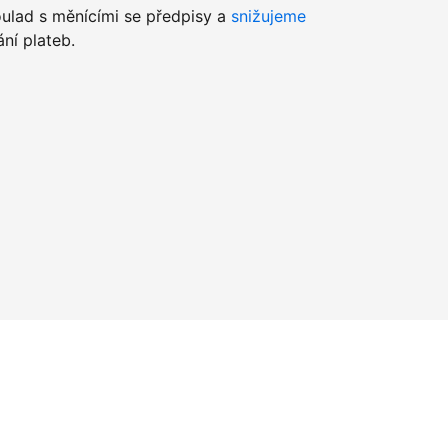
lad s měnícími se předpisy a
snižujeme
ní plateb.
u