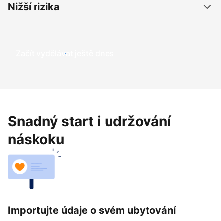
Nižší rizika
Začít vydělávat ještě dnes
Snadný start i udržování
náskoku
Importujte údaje o svém ubytování