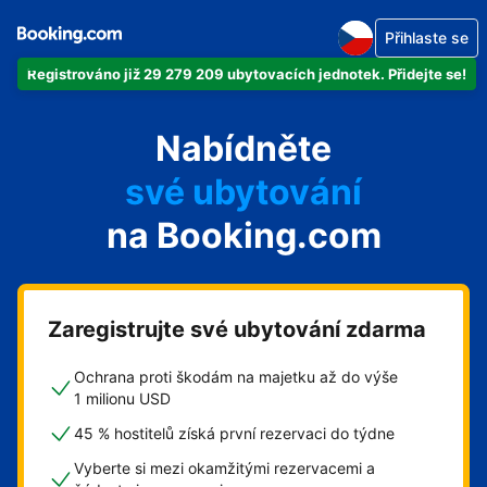
Přihlaste se
Registrováno již 29 279 209 ubytovacích jednotek. Přidejte se!
Nabídněte
svůj byt
na Booking.com
svůj hotel
ubytování v soukromí
svůj penzion
Zaregistrujte své ubytování zdarma
svou chatu
Ochrana proti škodám na majetku až do výše
1 milionu USD
45 % hostitelů získá první rezervaci do týdne
Vyberte si mezi okamžitými rezervacemi a