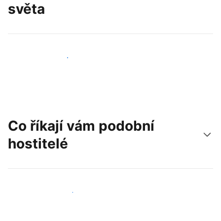
světa
Oslovit nové hosty už dnes
Co říkají vám podobní
hostitelé
Připojit se k dalším hostitelům