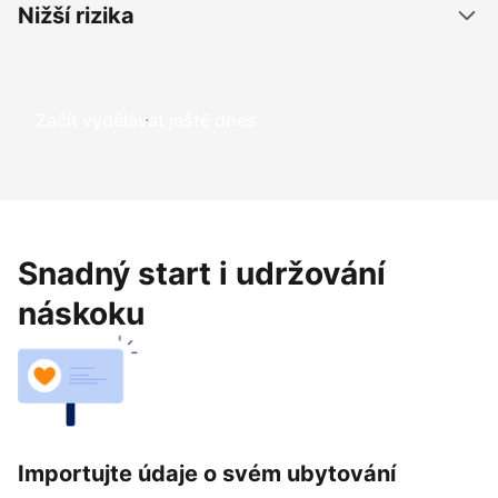
Nižší rizika
Začít vydělávat ještě dnes
Snadný start i udržování
náskoku
Importujte údaje o svém ubytování