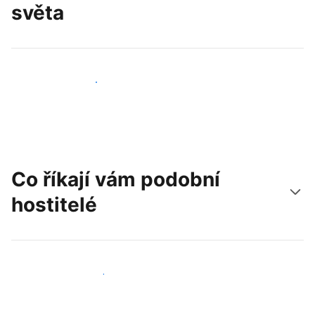
světa
Oslovit nové hosty už dnes
Co říkají vám podobní
hostitelé
Připojit se k dalším hostitelům