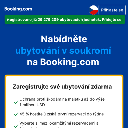
Přihlaste se
Registrováno již 29 279 209 ubytovacích jednotek. Přidejte se!
svůj byt
Nabídněte
svůj hotel
ubytování v soukromí
na Booking.com
svůj penzion
svou chatu
Zaregistrujte své ubytování zdarma
Ochrana proti škodám na majetku až do výše
1 milionu USD
45 % hostitelů získá první rezervaci do týdne
Vyberte si mezi okamžitými rezervacemi a