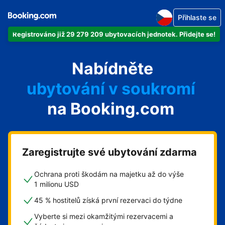
Přihlaste se
Registrováno již 29 279 209 ubytovacích jednotek. Přidejte se!
svůj byt
Nabídněte
svůj hotel
ubytování v soukromí
na Booking.com
svůj penzion
svou chatu
Zaregistrujte své ubytování zdarma
Ochrana proti škodám na majetku až do výše
1 milionu USD
45 % hostitelů získá první rezervaci do týdne
Vyberte si mezi okamžitými rezervacemi a