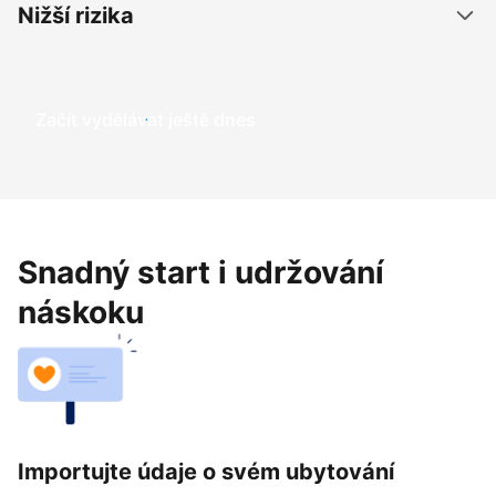
Nižší rizika
Začít vydělávat ještě dnes
Snadný start i udržování
náskoku
Importujte údaje o svém ubytování