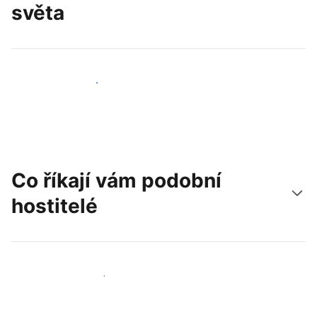
světa
Oslovit nové hosty už dnes
Co říkají vám podobní
hostitelé
Připojit se k dalším hostitelům