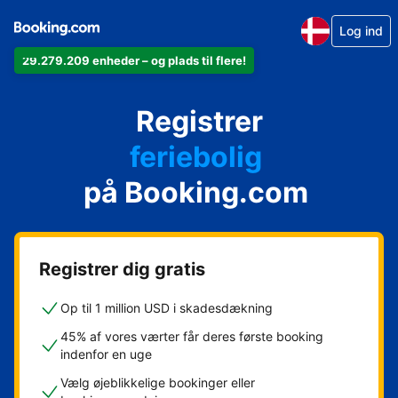
Log ind
29.279.209 enheder – og plads til flere!
din lejlighed
Registrer
dit hotel
feriebolig
på Booking.com
dit pensionat
dit bed & breakfast
Registrer dig gratis
Op til 1 million USD i skadesdækning
45% af vores værter får deres første booking
indenfor en uge
Vælg øjeblikkelige bookinger eller