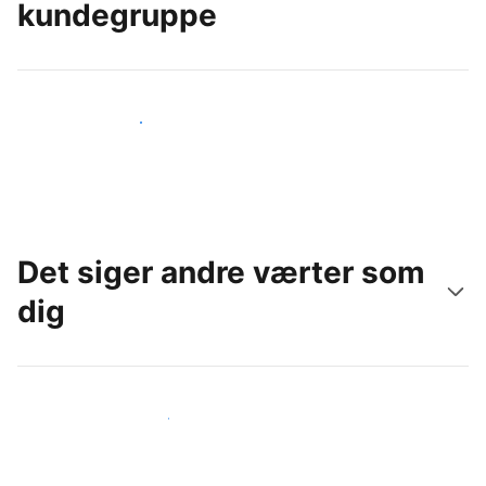
kundegruppe
Nå ud til nye gæster i dag
Det siger andre værter som
dig
Slut dig til andre værter som dig