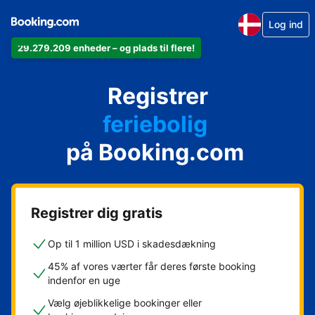
Log ind
29.279.209 enheder – og plads til flere!
din lejlighed
Registrer
dit hotel
feriebolig
på Booking.com
dit pensionat
dit bed & breakfast
Registrer dig gratis
Op til 1 million USD i skadesdækning
45% af vores værter får deres første booking
indenfor en uge
Vælg øjeblikkelige bookinger eller