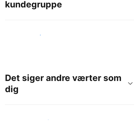
kundegruppe
Nå ud til nye gæster i dag
Det siger andre værter som
dig
Slut dig til andre værter som dig