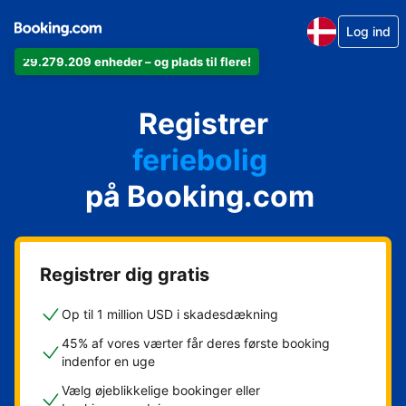
Log ind
29.279.209 enheder – og plads til flere!
din lejlighed
Registrer
dit hotel
feriebolig
på Booking.com
dit pensionat
dit bed & breakfast
Registrer dig gratis
Op til 1 million USD i skadesdækning
45% af vores værter får deres første booking
indenfor en uge
Vælg øjeblikkelige bookinger eller