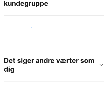
kundegruppe
Nå ud til nye gæster i dag
Det siger andre værter som
dig
Slut dig til andre værter som dig