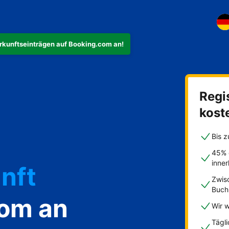
rkunftseinträgen auf Booking.com an!
ohnung
Regis
kost
Bis z
nft
45% 
inne
Zwis
Buch
com an
Wir w
akfast
Tägl