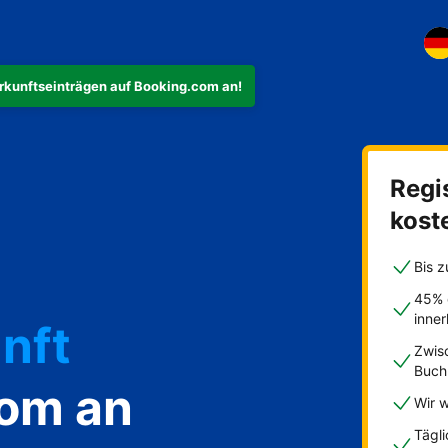
rkunftseinträgen auf Booking.com an!
Regis
ohnung
kost
Bis z
45% 
inne
nft
Zwis
Buch
com an
Wir w
Tägl