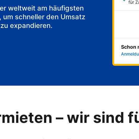
akfast
für 
 der weltweit am häufigsten
, um schneller den Umsatz
 zu expandieren.
Schon 
Anmeldu
mieten – wir sind f